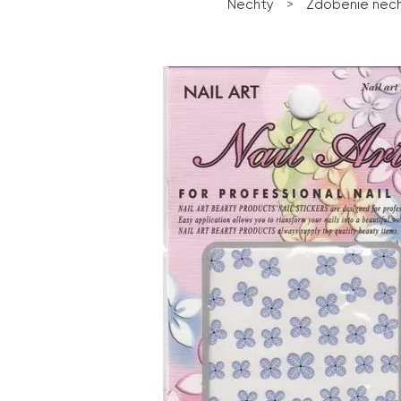
Nechty
>
Zdobenie nec