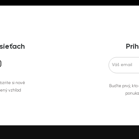
 sieťach
Prih
zrite si nové
Buďte prvý, kto
bený vzhľad
ponuka