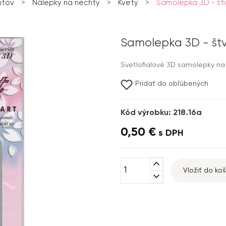
htov
>
Nálepky na nechty
>
Kvety
>
Samolepka 3D - štv
Samolepka 3D - štv
Svetlofialové 3D samolepky na 
Pridať do obľúbených
Kód výrobku: 218.16a
0,50 €
s DPH
expand_less
Vložiť do koš
expand_more