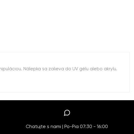
ipuláciou. Nálepka sa zalieva do UV gélu alebo akrylu.
Chatujte s nami | Po-Pia 07:30 - 16:00