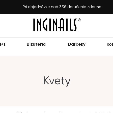
Pri objednávke nad 33€ doručenie zdarma
1+1
Bižutéria
Darčeky
Ko
Kvety