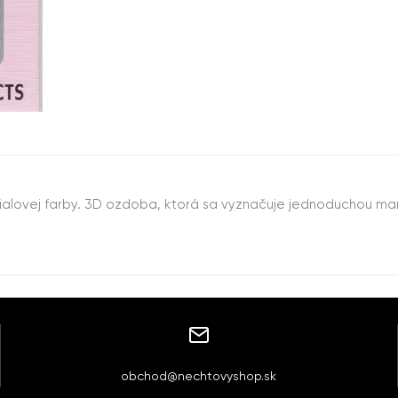
ialovej farby. 3D ozdoba, ktorá sa vyznačuje jednoduchou man
obchod@nechtovyshop.sk