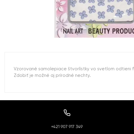
Vzorované samolepiace štvorlístky vo svetlom odtieni f
Zdobiť je možné aj prírodné nechty.
+421 907 917 349