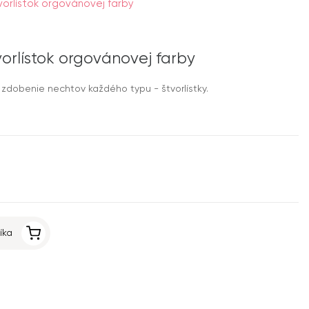
orlístok orgovánovej farby
orlístok orgovánovej farby
zdobenie nechtov každého typu - štvorlístky.
íka