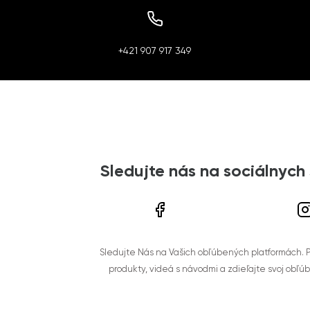
+421 907 917 349
Sledujte nás na sociálnych
Sledujte Nás na Vašich obľúbených platformách. Po
produkty, videá s návodmi a zdieľajte svoj obľú