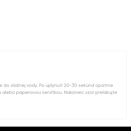
te do vlažnej vody. Po uplynutí 20-30 sekúnd opatrne
alebo papierovou servítkou. Nakoniec vzor prelakujte