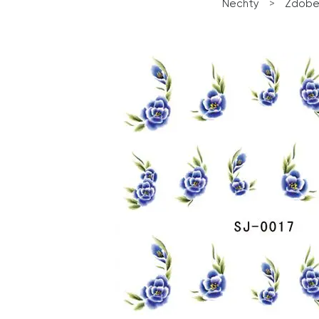
Nechty
>
Zdobe