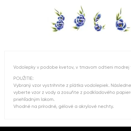
Vodolepky v podobe kvetov, v tmavom odtieni modrej 
POUŽITIE:
Vybraný vzor vystrihnite z plátka vodolepiek. Následn
vyberte vzor z vody a zosuňte z podkladového papiera
priehľadným lakom.
Vhodné na prírodné, gélové a akrylové nechty.