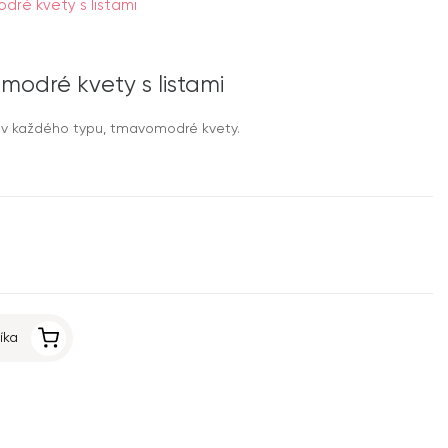
ré kvety s listami
odré kvety s listami
v každého typu, tmavomodré kvety.
íka