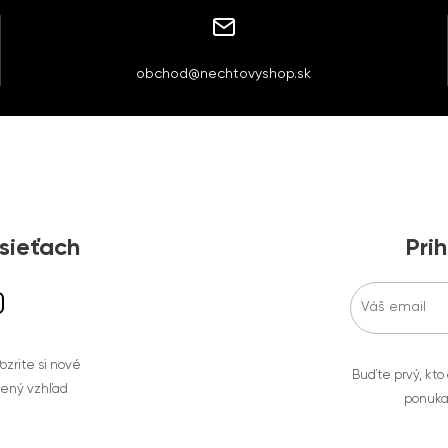
obchod@nechtovyshop.sk
 sieťach
Prih
zrite si nové
Buďte prvý, kto
bený vzhľad
ponuka