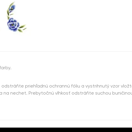
farby.
e odstráňte priehľadnú ochrannú fóliu a vystrihnutý vzor vlož
 na nechet. Prebytočnú vlhkosť odstráňte suchou buničinou 