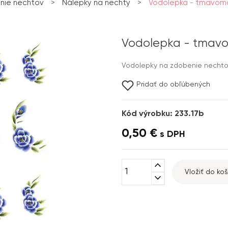
nie nechtov
>
Nálepky na nechty
>
Vodolepka - tmavomod
Vodolepka - tmavom
Vodolepky na zdobenie nechto
Pridať do obľúbených
Kód výrobku: 233.17b
0,50 €
s DPH
expand_less
Vložiť do koš
expand_more