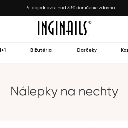
Pri objednávke nad 33€ doručenie zdarma
1+1
Bižutéria
Darčeky
Ko
Nálepky na nechty