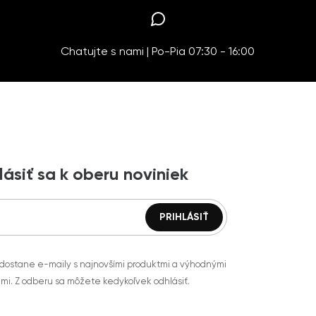
Chatujte s nami | Po-Pia 07:30 - 16:00
lásiť sa k oberu noviniek
 dostane e-maily s najnovšími produktmi a výhodnými
mi. Z odberu sa môžete kedykoľvek odhlásiť.