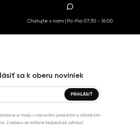
Chatujte s nami | Po-Pia 07:30 - 16:00
lásiť sa k oberu noviniek
 dostane e-maily s najnovšími produktmi a výhodnými
mi. Z odberu sa môžete kedykoľvek odhlásiť.