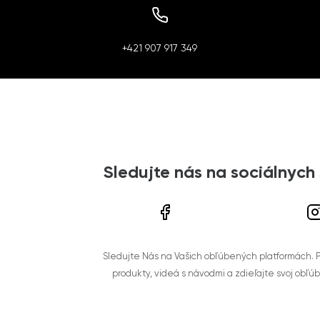
+421 907 917 349
Sledujte nás na sociálnych
Sledujte Nás na Vašich obľúbených platformách. Po
produkty, videá s návodmi a zdieľajte svoj obľú