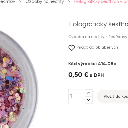
nechtov
>
Ozdoby na nechty
>
Holografický šesťhran v p
Holografický šesťhr
Ozdoba na nechty - šesťhrany 
Pridať do obľúbených
Kód výrobku: 414.08a
0,50 €
s DPH
expand_less
Vložiť do koš
expand_more