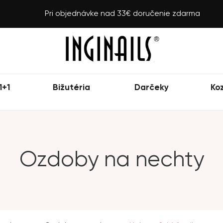
Pri objednávke nad 33€ doručenie zdarma
1+1
Bižutéria
Darčeky
Ko
Ozdoby na nechty