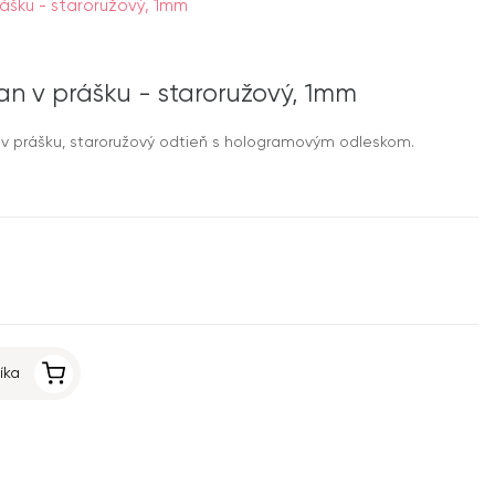
rášku - staroružový, 1mm
an v prášku - staroružový, 1mm
v prášku, staroružový odtieň s hologramovým odleskom.
íka