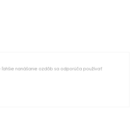
re ľahšie nanášanie ozdôb sa odporúča používať