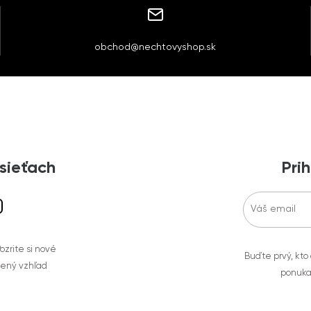
obchod@nechtovyshop.sk
 sieťach
Prih
zrite si nové
Buďte prvý, kto
bený vzhľad
ponuka