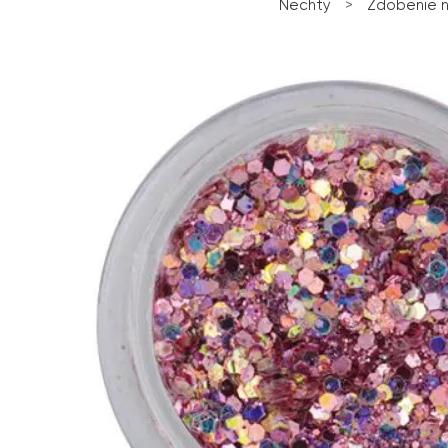
Nechty
>
Zdobenie 