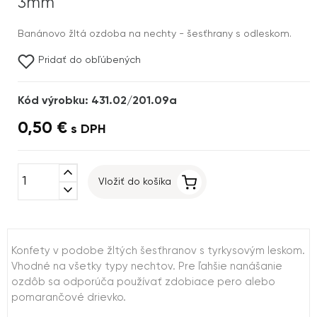
3mm
Banánovo žltá ozdoba na nechty - šesťhrany s odleskom.
Pridať do obľúbených
Kód výrobku: 431.02/201.09a
0,50 €
s DPH
expand_less
Vložiť do košíka
expand_more
Konfety v podobe žltých šesťhranov s tyrkysovým leskom.
Vhodné na všetky typy nechtov. Pre ľahšie nanášanie
ozdôb sa odporúča používať zdobiace pero alebo
pomarančové drievko.