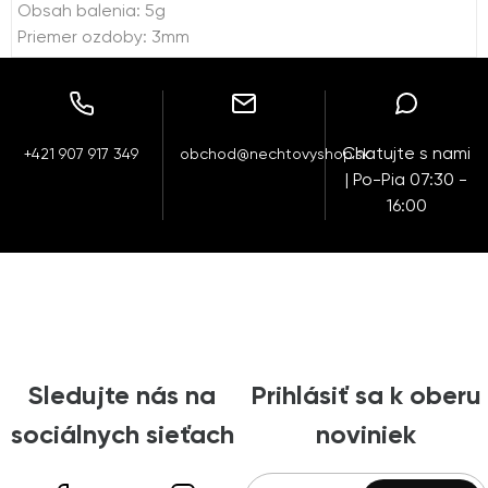
Obsah balenia: 5g
Priemer ozdoby: 3mm
Chatujte s nami
+421 907 917 349
obchod@nechtovyshop.sk
| Po-Pia 07:30 -
16:00
Sledujte nás na
Prihlásiť sa k oberu
sociálnych sieťach
noviniek