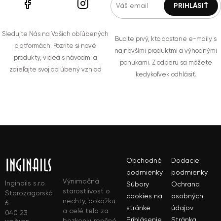
Sledujte Nás na Vašich obľúbených
Buďte prvý, kto dostane e-maily s
platformách. Pozrite si nové
najnovšími produktmi a výhodnými
produkty, videá s návodmi a
ponukami. Z odberu sa môžete
zdieľajte svoj obľúbený vzhľad
kedykoľvek odhlásiť.
Obchodné
Dodacie
podmienky
podmienky
Výnimočná
Inginails s.r.o.
Súbory
Ochrana
starostlivosť o
Starozagorská
cookies na
osobných
nechty, pokožku
6
stránke
údajov
a celé telo za
040 23
Prihlásenie
Stránka