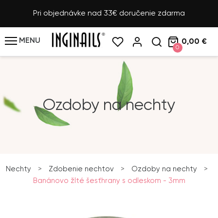
Pri objednávke nad 33€ doručenie zdarma
MENU
0,00 €
0
Ozdoby na nechty
Nechty
>
Zdobenie nechtov
>
Ozdoby na nechty
>
Banánovo žlté šesťhrany s odleskom - 3mm