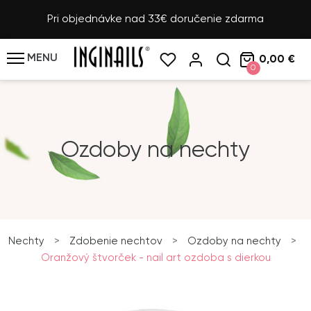
Pri objednávke nad 33€ doručenie zdarma
MENU
0,00 €
0
Ozdoby na nechty
Nechty
>
Zdobenie nechtov
>
Ozdoby na nechty
>
Oranžový štvorček - nail art ozdoba s dierkou