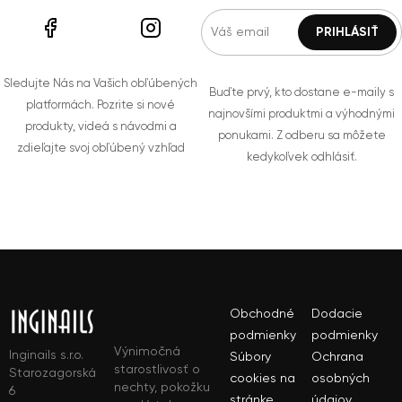
Sledujte Nás na Vašich obľúbených
Buďte prvý, kto dostane e-maily s
platformách. Pozrite si nové
najnovšími produktmi a výhodnými
produkty, videá s návodmi a
ponukami. Z odberu sa môžete
zdieľajte svoj obľúbený vzhľad
kedykoľvek odhlásiť.
Obchodné
Dodacie
podmienky
podmienky
Výnimočná
Inginails s.r.o.
Súbory
Ochrana
starostlivosť o
Starozagorská
cookies na
osobných
nechty, pokožku
6
stránke
údajov