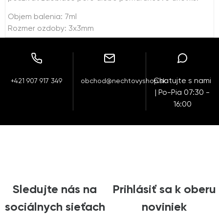
Objem balenia: 7ml
Rozmer ozdoby: 3x3mm
Chatujte s nami
+421 907 917 349
obchod@nechtovyshop.sk
| Po-Pia 07:30 -
16:00
Sledujte nás na
Prihlásiť sa k oberu
sociálnych sieťach
noviniek