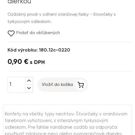
dierkou
Ozdobný prvok v odtieni oranžovej farby - štvorčeky s
tyrkysovým odleskom.
Pridať do obľúbených
Kód výrobku: 180.12c-0220
0,90 €
s DPH
expand_less
Vložiť do košíka
expand_more
Konfety na všetky typy nechtov. Štvorčeky v oranžovom
farebnom vyhotovení, s intenzívnym tyrkysovým
odleskom. Pre ľahšie nanášanie ozdôb sa odporúča
používať zdobiace pero alebo pomarančové drievko.