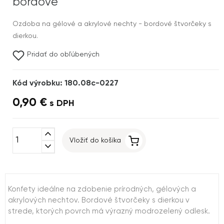
bordové
Ozdoba na gélové a akrylové nechty - bordové štvorčeky s
dierkou.
Pridať do obľúbených
Kód výrobku: 180.08c-0227
0,90 €
s DPH
expand_less
Vložiť do košíka
expand_more
Konfety ideálne na zdobenie prírodných, gélových a
akrylových nechtov. Bordové štvorčeky s dierkou v
strede, ktorých povrch má výrazný modrozelený odlesk.