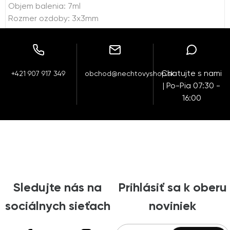
Objem balenia: 7ml
Rozmer ozdoby: 3x3mm
Chatujte s nami
+421 907 917 349
obchod@nechtovyshop.sk
| Po-Pia 07:30 -
16:00
Sledujte nás na
Prihlásiť sa k oberu
sociálnych sieťach
noviniek