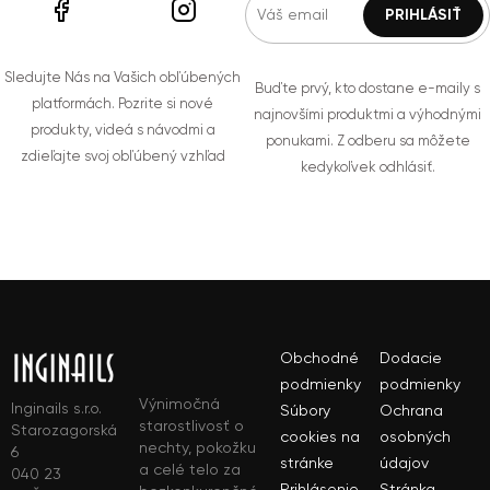
Sledujte Nás na Vašich obľúbených
Buďte prvý, kto dostane e-maily s
platformách. Pozrite si nové
najnovšími produktmi a výhodnými
produkty, videá s návodmi a
ponukami. Z odberu sa môžete
zdieľajte svoj obľúbený vzhľad
kedykoľvek odhlásiť.
Obchodné
Dodacie
podmienky
podmienky
Výnimočná
Inginails s.r.o.
Súbory
Ochrana
starostlivosť o
Starozagorská
cookies na
osobných
nechty, pokožku
6
stránke
údajov
a celé telo za
040 23