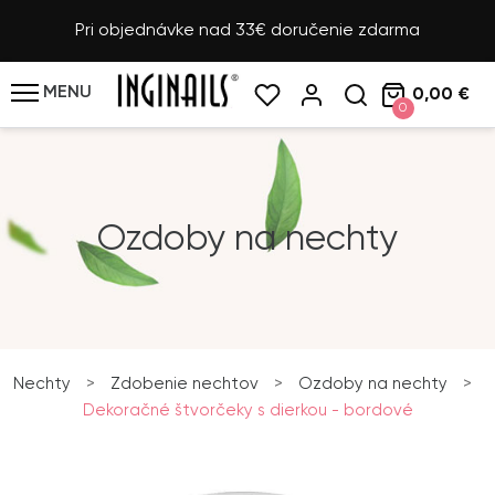
Pri objednávke nad 33€ doručenie zdarma
MENU
0,00 €
0
Ozdoby na nechty
Nechty
>
Zdobenie nechtov
>
Ozdoby na nechty
>
Dekoračné štvorčeky s dierkou - bordové