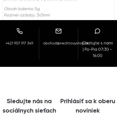
Obsah balenia: 5g
Rozmer ozdoby: 3x3mm
Chatujte s nami
+421 907 917 349
obchod@nechtovyshop.sk
| Po-Pia 07:30 -
16:00
Sledujte nás na
Prihlásiť sa k oberu
sociálnych sieťach
noviniek