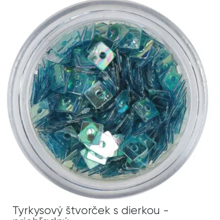
Tyrkysový štvorček s dierkou -