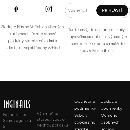
Sledujte Nás na Vašich obľúbených
Buďte prvý, kto dostane e-maily s
platformách. Pozrite si nové
najnovšími produktmi a výhodnými
produkty, videá s návodmi a
ponukami. Z odberu sa môžete
zdieľajte svoj obľúbený vzhľad
kedykoľvek odhlásiť.
Obchodné
Dodacie
podmienky
podmienky
Výnimočná
Inginails s.r.o.
Súbory
Ochrana
starostlivosť o
Starozagorská
cookies na
osobných
nechty, pokožku
6
stránke
údajov