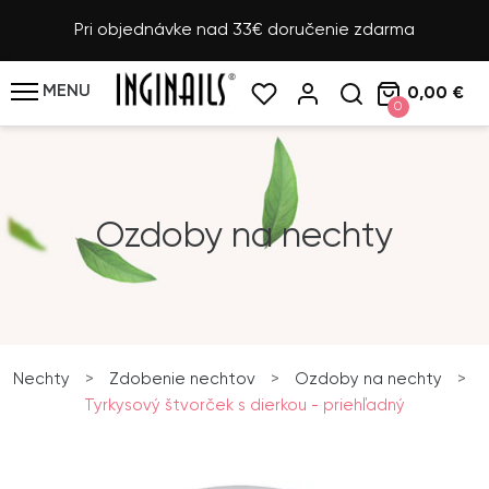
Pri objednávke nad 33€ doručenie zdarma
MENU
0,00 €
0
Ozdoby na nechty
Nechty
>
Zdobenie nechtov
>
Ozdoby na nechty
>
Tyrkysový štvorček s dierkou - priehľadný