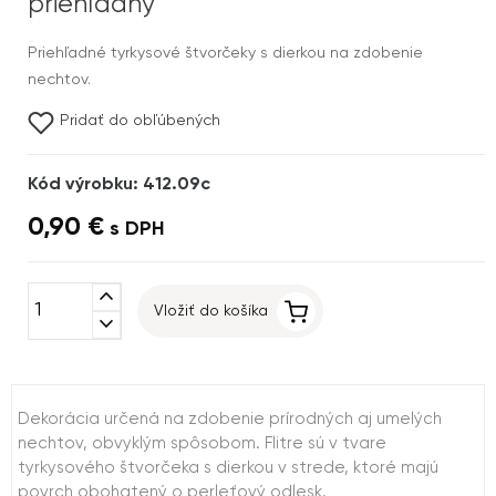
priehľadný
Priehľadné tyrkysové štvorčeky s dierkou na zdobenie
nechtov.
Pridať do obľúbených
Kód výrobku: 412.09c
0,90 €
s DPH
expand_less
Vložiť do košíka
expand_more
Dekorácia určená na zdobenie prírodných aj umelých
nechtov, obvyklým spôsobom. Flitre sú v tvare
tyrkysového štvorčeka s dierkou v strede, ktoré majú
povrch obohatený o perleťový odlesk.