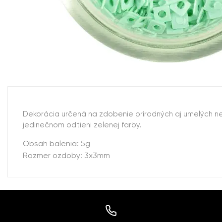
Dekorácia určená na zdobenie prírodných aj umelých nec
jedinečnom odtieni zelenej farby.
Obsah balenia: 5g
Rozmer ozdoby: 3x3mm