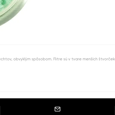
htov, obvyklým spôsobom. Flitre sú v tvare menších štvorčeko