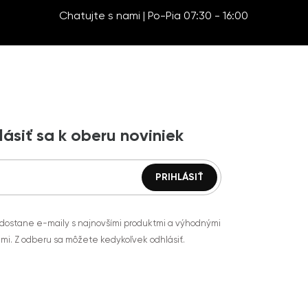
Chatujte s nami | Po-Pia 07:30 - 16:00
lásiť sa k oberu noviniek
 dostane e-maily s najnovšími produktmi a výhodnými
mi. Z odberu sa môžete kedykoľvek odhlásiť.