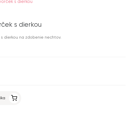
orček s dierkou
rček s dierkou
 s dierkou na zdobenie nechtov.
íka