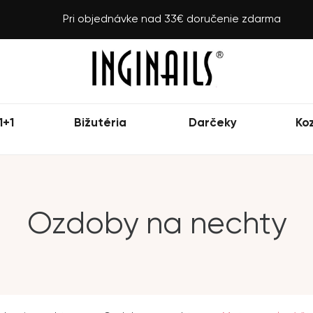
Pri objednávke nad 33€ doručenie zdarma
1+1
Bižutéria
Darčeky
Ko
Ozdoby na nechty