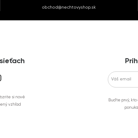
obchod@nechtovyshop.sk
 sieťach
Prih
zrite si nové
Buďte prvý, kto
bený vzhľad
ponuka