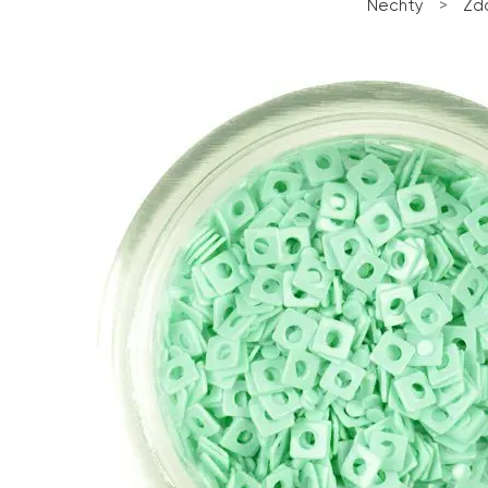
Nechty
>
Zd