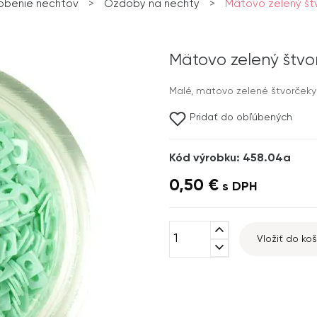
obenie nechtov
>
Ozdoby na nechty
>
Mätovo zelený štv
Mätovo zelený štvo
Malé, mätovo zelené štvorčeky
Pridať do obľúbených
Kód výrobku: 458.04a
0,50 €
s DPH
expand_less
Vložiť do koš
expand_more