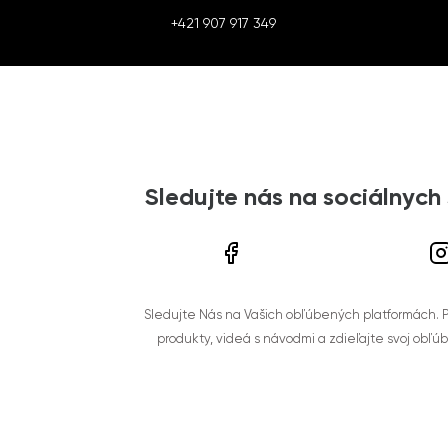
+421 907 917 349
Sledujte nás na sociálnych
Sledujte Nás na Vašich obľúbených platformách. Po
produkty, videá s návodmi a zdieľajte svoj obľú