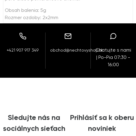
Obsah balenia: 5g
Rozmer ozdoby: 2x2mm
Chatujte s nami
+421 907 917 349
obchod@nechtovyshop.sk
| Po-Pia 07:30 -
16:00
Sledujte nás na
Prihlásiť sa k oberu
sociálnych sieťach
noviniek