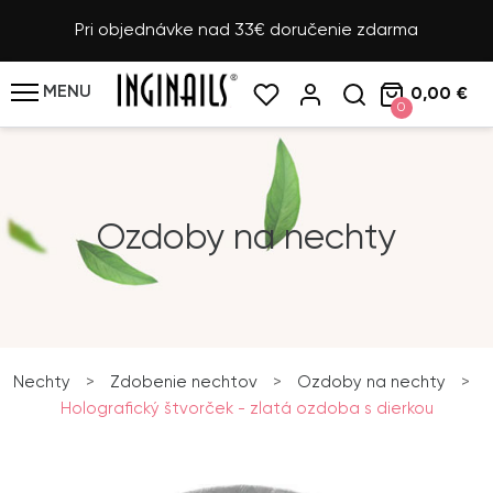
Pri objednávke nad 33€ doručenie zdarma
MENU
0,00 €
0
Ozdoby na nechty
Nechty
>
Zdobenie nechtov
>
Ozdoby na nechty
>
Holografický štvorček - zlatá ozdoba s dierkou