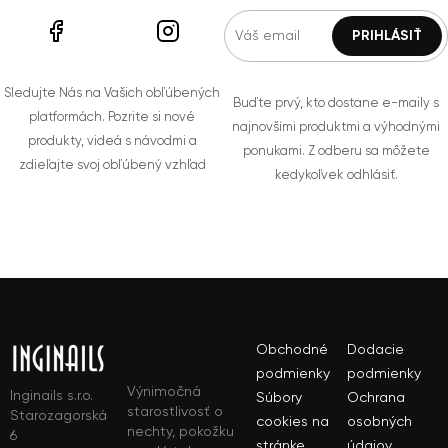
Sledujte Nás na Vašich obľúbených
Buďte prvý, kto dostane e-maily s
platformách. Pozrite si nové
najnovšími produktmi a výhodnými
produkty, videá s návodmi a
ponukami. Z odberu sa môžete
zdieľajte svoj obľúbený vzhľad
kedykoľvek odhlásiť.
Obchodné
Dodacie
podmienky
podmienky
Výnimočná
Inginails s.r.o.
Súbory
Ochrana
starostlivosť o
Starozagorská
cookies na
osobných
nechty, pokožku
6
stránke
údajov