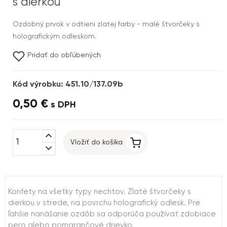
s dierkou
Ozdobný prvok v odtieni zlatej farby - malé štvorčeky s
holografickým odleskom.
Pridať do obľúbených
Kód výrobku: 451.10/137.09b
0,50 €
s DPH
expand_less
Vložiť do košíka
expand_more
Konfety na všetky typy nechtov. Zlaté štvorčeky s
dierkou v strede, na povrchu holografický odlesk. Pre
ľahšie nanášanie ozdôb sa odporúča používať zdobiace
pero alebo pomarančové drievko.