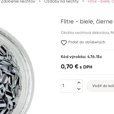
Zdobenie nechtov
>
Ozdoby na nechty
>
Flitre - biele,
Flitre - biele, čiern
Okrúhla nechtová dekorácia, flit
Pridať do obľúbených
Kód výrobku: 476.15c
0,70 €
s DPH
expand_less
Vložiť do koš
expand_more