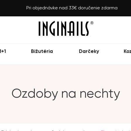
Pri objednávke nad 33€ doručenie zdarma
1+1
Bižutéria
Darčeky
Ko
Ozdoby na nechty