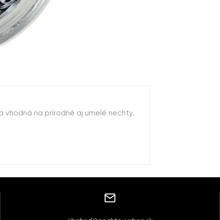
ba vhodná na prírodné aj umelé nechty.