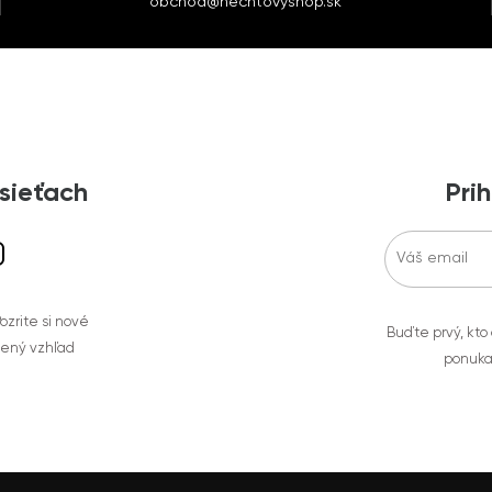
obchod@nechtovyshop.sk
 sieťach
Prih
zrite si nové
Buďte prvý, kto
bený vzhľad
ponuka