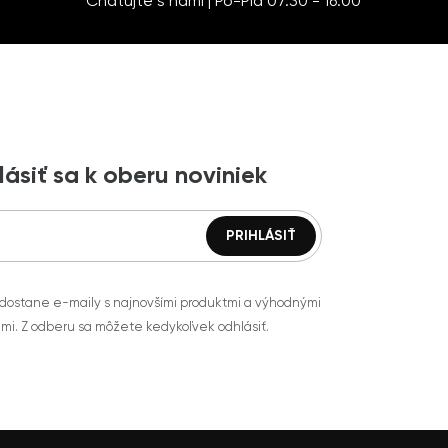
Chatujte s nami | Po-Pia 07:30 - 16:00
lásiť sa k oberu noviniek
 dostane e-maily s najnovšími produktmi a výhodnými
mi. Z odberu sa môžete kedykoľvek odhlásiť.