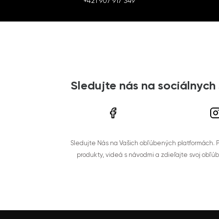
+421 907 917 349
Sledujte nás na sociálnych
Sledujte Nás na Vašich obľúbených platformách. Po
produkty, videá s návodmi a zdieľajte svoj obľú