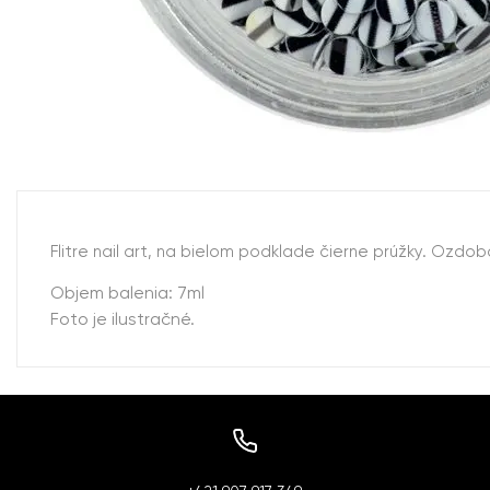
Flitre nail art, na bielom podklade čierne prúžky. Ozdo
Objem balenia: 7ml
Foto je ilustračné.