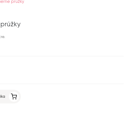
 čierne prúžky
e prúžky
re.
íka