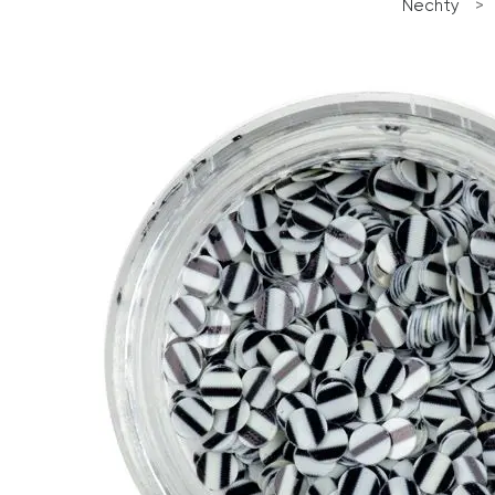
Nechty
>