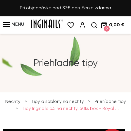
Pri objednávke nad 33€ doručenie zdarma
MENU
0,00 €
0
Priehľadné tipy
Nechty
>
Tipy a šablóny na nechty
>
Priehľadné tipy
>
Tipy Inginails č.5 na nechty, 50ks box - Royal ...