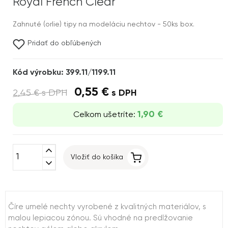
Royal French Clear
Zahnuté (orlie) tipy na modeláciu nechtov - 50ks box.
Pridať do obľúbených
Kód výrobku: 399.11/1199.11
0,55 €
2,45 €
s DPH
s DPH
1,90 €
Celkom ušetríte:
expand_less
Vložiť do košíka
expand_more
Číre umelé nechty vyrobené z kvalitných materiálov, s
malou lepiacou zónou. Sú vhodné na predlžovanie