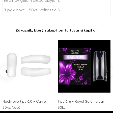
nechtov gélom alebo akrylom.
Tipy v boxe - 50ks, veľkosť č.5.
Zákazník, ktorý zakúpil tento tovar si kúpil aj:
‹
›
Nechtové tipy č.0 - Curve,
Tipy č. 6 - Royal Salon clear
50ks, Nové
50ks