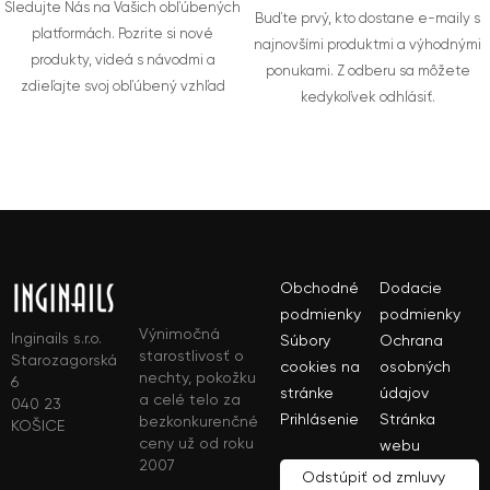
Sledujte Nás na Vašich obľúbených
Buďte prvý, kto dostane e-maily s
platformách. Pozrite si nové
najnovšími produktmi a výhodnými
produkty, videá s návodmi a
ponukami. Z odberu sa môžete
zdieľajte svoj obľúbený vzhľad
kedykoľvek odhlásiť.
Obchodné
Dodacie
podmienky
podmienky
Výnimočná
Inginails s.r.o.
Súbory
Ochrana
starostlivosť o
Starozagorská
cookies na
osobných
nechty, pokožku
6
stránke
údajov
a celé telo za
040 23
Prihlásenie
Stránka
bezkonkurenčné
KOŠICE
ceny už od roku
webu
2007
Odstúpiť od zmluvy