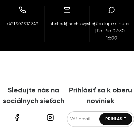
Chatujte s nami
+421 907 917 349
obchod@nechtovyshop.sk
| Po-Pia 07:30 -
16:00
Sledujte nás na
Prihlásiť sa k oberu
sociálnych sieťach
noviniek