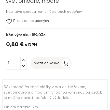
svetlomodré, modré
Nechtová ozdoba, kombinácia troch odtieňov.
Pridať do obľúbených
Kód výrobku: 159.03c
0,80 €
s DPH
expand_less
Vložiť do košíka
expand_more
Rôznorodé farebné plôšky v odtieni béžovom,
svetlomodrom a modrom. Vhodnou kombináciou ozdôb
je možné docieliť pefektný výsledok.
Objem balenia: 7ml