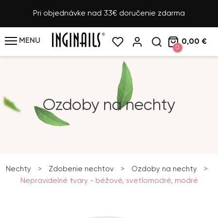
Pri objednávke nad 33€ doručenie zdarma
MENU
0,00 €
0
Ozdoby na nechty
Nechty
>
Zdobenie nechtov
>
Ozdoby na nechty
>
Nepravidelné tvary - béžové, svetlomodré, modré