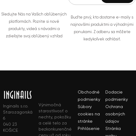
Sledujte Nás na Vašich obľúbených
Buďte prvý, kto dostane e-maily s
platformách. Pozrite si nové
najnovšími produktmi a výhodnými
produkty, videá s návodmi a
ponukami. Z odberu sa môžete
zdieľajte svoj obľúbený vzhľad
kedykoľvek odhlásiť.
Obchodné
Dodacie
podmienky
podmienky
Výnimočná
Inginails s.r.o.
Súbory
Ochrana
starostlivosť o
Starozagorská
cookies na
osobných
nechty, pokožku
6
stránke
údajov
a celé telo za
040 23
Prihlásenie
Stránka
bezkonkurenčné
KOŠICE
ceny už od roku