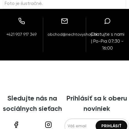
Foto je ilustračné.
Chatujte s nami
+421 907 917 349
obchod@nechtovyshop.sk
| Po-Pia 07:30 -
16:00
Sledujte nás na
Prihlásiť sa k oberu
sociálnych sieťach
noviniek