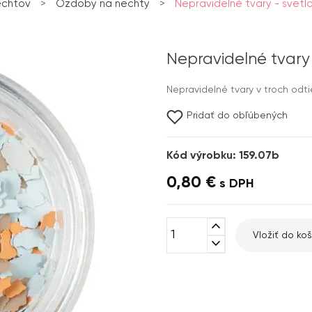
echtov
>
Ozdoby na nechty
>
Nepravidelné tvary - svet
Nepravidelné tvary
Nepravidelné tvary v troch odt
Pridať do obľúbených
Kód výrobku: 159.07b
0,80 €
s DPH
expand_less
Vložiť do koš
expand_more