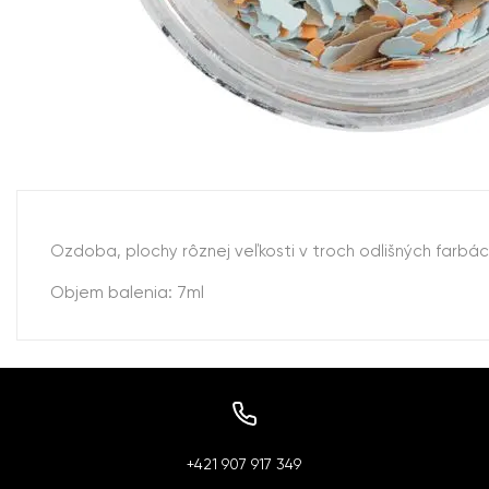
Ozdoba, plochy rôznej veľkosti v troch odlišných farbác
Objem balenia: 7ml
+421 907 917 349