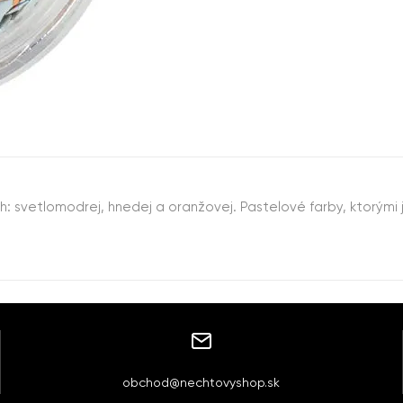
h: svetlomodrej, hnedej a oranžovej. Pastelové farby, ktorými
obchod@nechtovyshop.sk