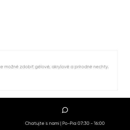
 je možné zdobiť gélové, akrylové a prírodné nechty.
Chatujte s nami | Po-Pia 07:30 - 16:00