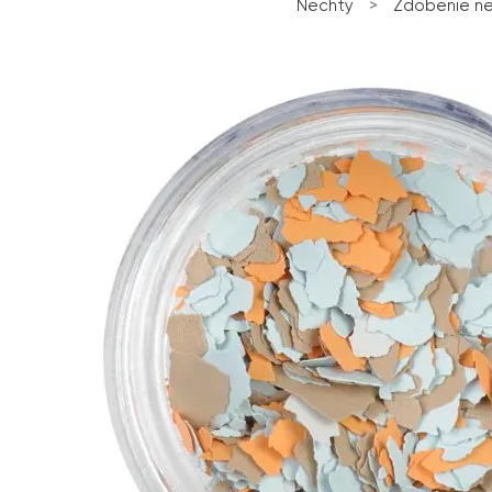
Nechty
>
Zdobenie n