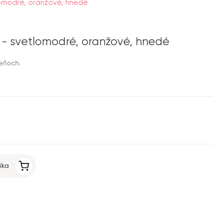
lomodré, oranžové, hnedé
 - svetlomodré, oranžové, hnedé
ieňoch.
íka