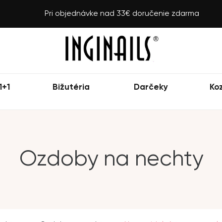
Pri objednávke nad 33€ doručenie zdarma
1+1
Bižutéria
Darčeky
Ko
Ozdoby na nechty