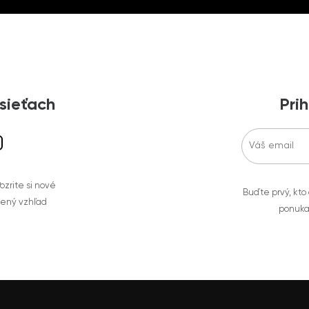
 sieťach
Prih
zrite si nové
Buďte prvý, kto
bený vzhľad
ponuka