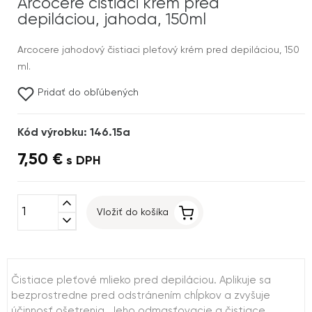
Arcocere čistiaci krém pred
depiláciou, jahoda, 150ml
Arcocere jahodový čistiaci pleťový krém pred depiláciou, 150
ml.
Pridať do obľúbených
Kód výrobku: 146.15a
7,50 €
s DPH
expand_less
Vložiť do košíka
expand_more
Čistiace pleťové mlieko pred depiláciou. Aplikuje sa
bezprostredne pred odstránením chĺpkov a zvyšuje
účinnosť ošetrenia. Jeho odmasťovacie a čistiace