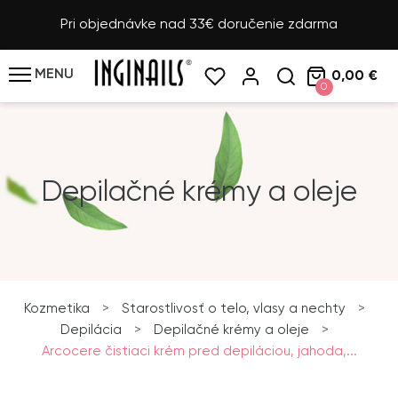
Pri objednávke nad 33€ doručenie zdarma
MENU
0,00 €
0
Depilačné krémy a oleje
Kozmetika
>
Starostlivosť o telo, vlasy a nechty
>
Depilácia
>
Depilačné krémy a oleje
>
Arcocere čistiaci krém pred depiláciou, jahoda,...