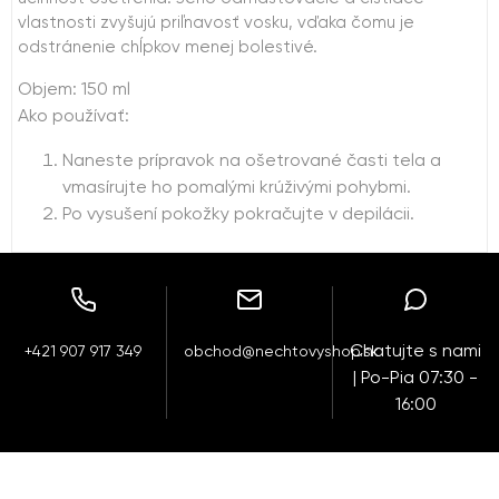
vlastnosti zvyšujú priľnavosť vosku, vďaka čomu je
odstránenie chĺpkov menej bolestivé.
Objem: 150 ml
Ako používať:
Naneste prípravok na ošetrované časti tela a
vmasírujte ho pomalými krúživými pohybmi.
Po vysušení pokožky pokračujte v depilácii.
Chatujte s nami
+421 907 917 349
obchod@nechtovyshop.sk
| Po-Pia 07:30 -
16:00