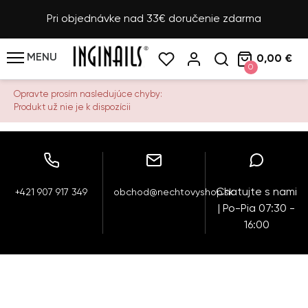
Pri objednávke nad 33€ doručenie zdarma
MENU
0,00 €
0
Opravte prosím nasledujúce chyby:
Produkt už nie je k dispozícii
Chatujte s nami
+421 907 917 349
obchod@nechtovyshop.sk
| Po-Pia 07:30 -
16:00