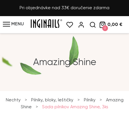
Pri objednávke nad 33€ doručenie zdarma
MENU
0,00 €
0
Amazing Shine
Nechty
>
Pilníky, bloky, leštičky
>
Pilníky
>
Amazing
Shine
>
Sada pilníkov Amazing Shine, 3ks