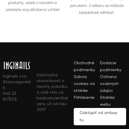
produkty, videá s návodmi a
ponukami. Z odberu sa môžete
zdieľajte svoj obľúbený vzhľad
kedykoľvek odhlásiť.
Obchodné
Dodacie
podmienky
podmienky
Výnimočná
Inginails s.r.o.
Súbory
Ochrana
starostlivosť o
Starozagorská
cookies na
osobných
nechty, pokožku
6
stránke
údajov
a celé telo za
040 23
Prihlásenie
Stránka
bezkonkurenčné
KOŠICE
ceny už od roku
webu
2007
Odstúpiť od zmluvy
tu