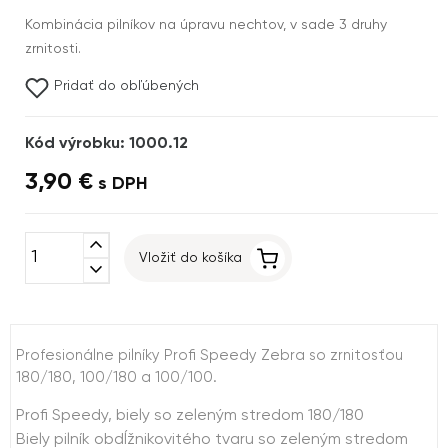
Kombinácia pilníkov na úpravu nechtov, v sade 3 druhy
zrnitosti.
Pridať do obľúbených
Kód výrobku: 1000.12
3,90 €
s DPH
expand_less
Vložiť do košíka
expand_more
Profesionálne pilníky Profi Speedy Zebra so zrnitosťou
180/180, 100/180 a 100/100.
Profi Speedy, biely so zeleným stredom 180/180
Biely pilník obdĺžnikovitého tvaru so zeleným stredom