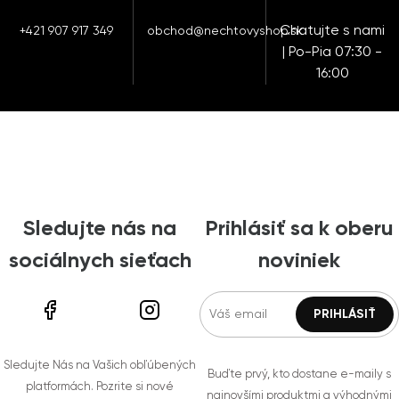
Chatujte s nami
+421 907 917 349
obchod@nechtovyshop.sk
| Po-Pia 07:30 -
16:00
Sledujte nás na
Prihlásiť sa k oberu
sociálnych sieťach
noviniek
Sledujte Nás na Vašich obľúbených
Buďte prvý, kto dostane e-maily s
platformách. Pozrite si nové
najnovšími produktmi a výhodnými