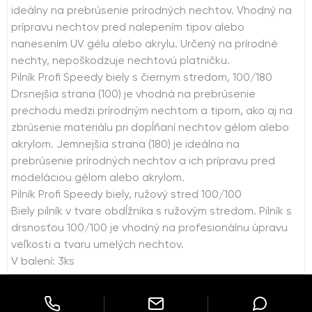
ideálny na prebrúsenie prírodných nechtov. Vhodný na
prípravu nechtov pred nalepením tipov alebo
nanesením UV gélu alebo akrylu. Určený na prírodné
nechty, nepoškodzuje nechtovú platničku.
Pilník Profi Speedy biely s čiernym stredom, 100/180
Drsnejšia strana (100) je vhodná na prebrúsenie
prechodu medzi prírodným nechtom a tipom, ako aj na
zbrúsenie materiálu pri dopĺňaní nechtov gélom alebo
akrylom. Jemnejšia strana (180) je ideálna na
prebrúsenie prírodných nechtov a ich prípravu pred
modeláciou gélom alebo akrylom.
Pilník Profi Speedy biely, ružový stred 100/100
Biely pilník v tvare obdĺžnika s ružovým stredom. Pilník s
drsnosťou 100/100 je vhodný na profesionálnu úpravu
veľkosti a tvaru umelých nechtov.
V balení: 3ks