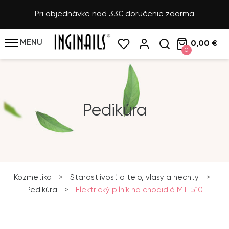
Pri objednávke nad 33€ doručenie zdarma
MENU
0,00 €
0
Pedikúra
Kozmetika
>
Starostlivosť o telo, vlasy a nechty
>
Pedikúra
>
Elektrický pilník na chodidlá MT-510