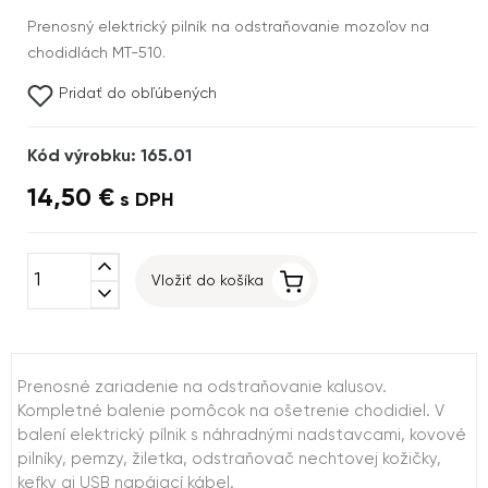
Prenosný elektrický pilník na odstraňovanie mozoľov na
chodidlách MT-510.
Pridať do obľúbených
Kód výrobku: 165.01
14,50 €
s DPH
expand_less
Vložiť do košíka
expand_more
Prenosné zariadenie na odstraňovanie kalusov.
Kompletné balenie pomôcok na ošetrenie chodidiel. V
balení elektrický pílnik s náhradnými nadstavcami, kovové
pilníky, pemzy, žiletka, odstraňovač nechtovej kožičky,
kefky aj USB napájací kábel.