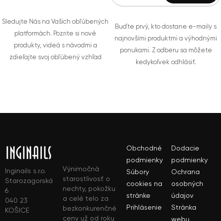
Sledujte Nás na Vašich obľúbených
Buďte prvý, kto dostane e-maily s
platformách. Pozrite si nové
najnovšími produktmi a výhodnými
produkty, videá s návodmi a
ponukami. Z odberu sa môžete
zdieľajte svoj obľúbený vzhľad
kedykoľvek odhlásiť.
Obchodné
Dodacie
podmienky
podmienky
Výnimočná
Inginails s.r.o.
Súbory
Ochrana
starostlivosť o
Starozagorská
cookies na
osobných
nechty, pokožku
6
stránke
údajov
a celé telo za
040 23
Prihlásenie
Stránka
bezkonkurenčné
KOŠICE
ceny už od roku
webu