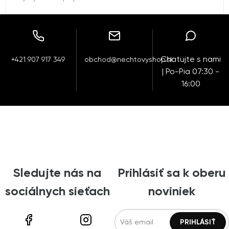
Chatujte s nami
+421 907 917 349
obchod@nechtovyshop.sk
| Po-Pia 07:30 -
16:00
Sledujte nás na
Prihlásiť sa k oberu
sociálnych sieťach
noviniek