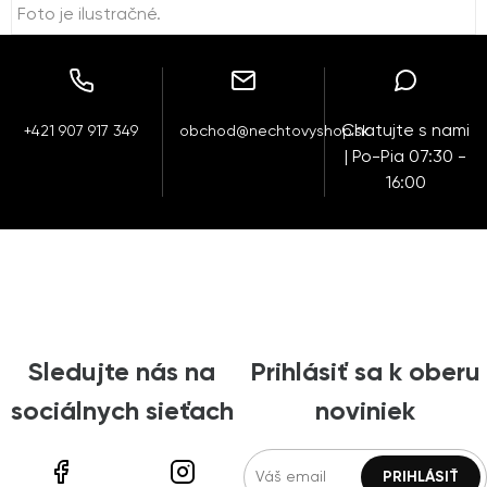
Foto je ilustračné.
Chatujte s nami
+421 907 917 349
obchod@nechtovyshop.sk
| Po-Pia 07:30 -
16:00
Sledujte nás na
Prihlásiť sa k oberu
sociálnych sieťach
noviniek