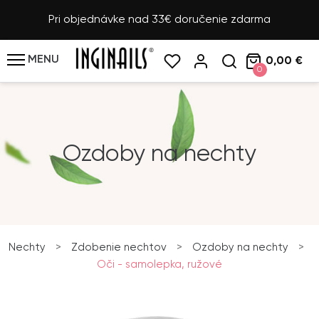
Pri objednávke nad 33€ doručenie zdarma
MENU
0,00 €
0
Ozdoby na nechty
Nechty
>
Zdobenie nechtov
>
Ozdoby na nechty
>
Oči - samolepka, ružové