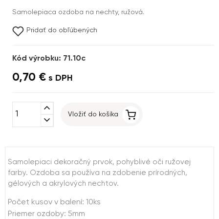
Samolepiaca ozdoba na nechty, ružová.
Pridať do obľúbených
Kód výrobku: 71.10c
0,70 €
s DPH
expand_less
Vložiť do košíka
expand_more
Samolepiaci dekoračný prvok, pohyblivé oči ružovej
farby. Ozdoba sa používa na zdobenie prírodných,
gélových a akrylových nechtov.
Počet kusov v balení: 10ks
Priemer ozdoby: 5mm