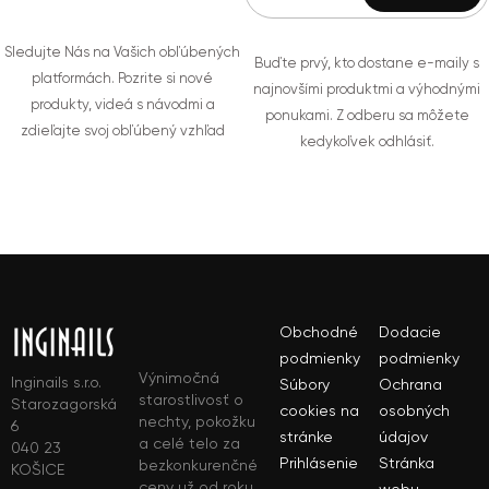
Sledujte Nás na Vašich obľúbených
Buďte prvý, kto dostane e-maily s
platformách. Pozrite si nové
najnovšími produktmi a výhodnými
produkty, videá s návodmi a
ponukami. Z odberu sa môžete
zdieľajte svoj obľúbený vzhľad
kedykoľvek odhlásiť.
Obchodné
Dodacie
podmienky
podmienky
Výnimočná
Inginails s.r.o.
Súbory
Ochrana
starostlivosť o
Starozagorská
cookies na
osobných
nechty, pokožku
6
stránke
údajov
a celé telo za
040 23
Prihlásenie
Stránka
bezkonkurenčné
KOŠICE
ceny už od roku