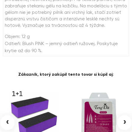
zabraňuje stekaniu gélu na kožičku. Na modeláciu s týmto
gélom nie je potrebný pilník ani vrchný lak, stačí zotrieť
disperznú vrstvu čističom a intenzívne lesklé nechty sú
hotové. Vyznačuje sa trvácnosťou až 4 týždne.
Objem: 12 g
Odtieň: Blush PINK – jemný odtieň ružovej. Poskytuje
krytie až do 90 %.
Zákazník, ktorý zakúpil tento tovar si kúpil aj:
‹
›