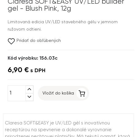
Claresa SOFT&EASY UV/LED builder
gel - Blush Pink, 12g
Limitovaná edícia UV/LED stavebného gélu v jemnom
ružovom odtieni.
Pridať do obľúbených
Kód výrobku: 156.03c
6,90 €
s DPH
expand_less
Vložiť do košíka
expand_more
Claresa SOFT&EASY je UV/LED gél s inovatívnou
receptúrou na spevnenie a dokonalé vyrovnanie
prirodzenej nechtovej platničky. Má tekutú pamäť, ktorá