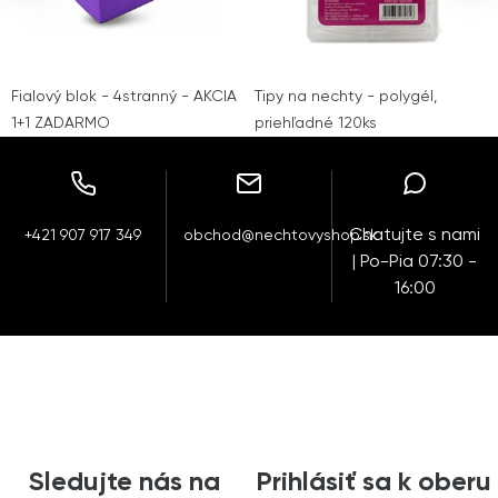
Fialový blok - 4stranný - AKCIA
Tipy na nechty - polygél,
1+1 ZADARMO
priehľadné 120ks
Chatujte s nami
+421 907 917 349
obchod@nechtovyshop.sk
| Po-Pia 07:30 -
16:00
Sledujte nás na
Prihlásiť sa k oberu