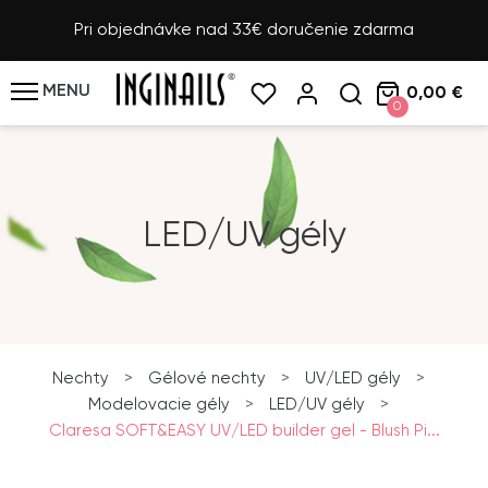
Pri objednávke nad 33€ doručenie zdarma
MENU
0,00 €
0
LED/UV gély
Nechty
>
Gélové nechty
>
UV/LED gély
>
Modelovacie gély
>
LED/UV gély
>
Claresa SOFT&EASY UV/LED builder gel - Blush Pi...