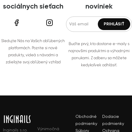
sociálnych sieťach
noviniek
Sledujte Nás na Vašich obľúbených
Buďte prvý, kto dostane e-maily s
platformách. Pozrite si nové
najnovšími produktmi a výhodnými
produkty, videá s návodmi a
ponukami. Z odberu sa môžete
zdieľajte svoj obľúbený vzhľad
kedykoľvek odhlásiť.
Obchodné
Dodacie
podmienky
podmienky
Výnimočná
Inginails s.r.o.
Súbory
Ochrana