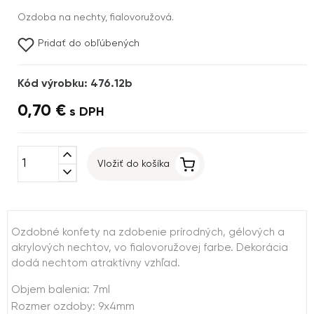
Ozdoba na nechty, fialovoružová.
Pridať do obľúbených
Kód výrobku: 476.12b
0,70 €
s DPH
expand_less
Vložiť do košíka
expand_more
Ozdobné konfety na zdobenie prírodných, gélových a
akrylových nechtov, vo fialovoružovej farbe. Dekorácia
dodá nechtom atraktívny vzhľad.
Objem balenia: 7ml
Rozmer ozdoby: 9x4mm