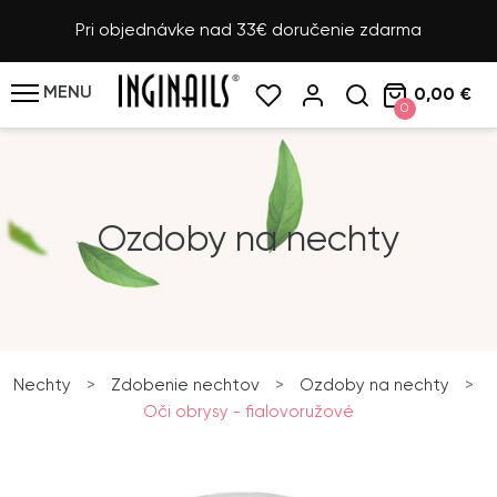
Pri objednávke nad 33€ doručenie zdarma
MENU
0,00 €
0
Ozdoby na nechty
Nechty
>
Zdobenie nechtov
>
Ozdoby na nechty
>
Oči obrysy - fialovoružové