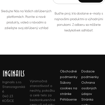
Sledujte Nás na Vašich obľúbených
Buďte prvý, kto dostane e-maily s
platformách. Pozrite si nové
najnovšími produktmi a výhodnými
produkty, videá s návodmi a
ponukami. Z odberu sa môžete
zdieľajte svoj obľúbený vzhľad
kedykoľvek odhlásiť.
Obchodné
Dodacie
podmienky
podmienky
Výnimočná
Inginails s.r.o.
Súbory
Ochrana
starostlivosť o
Starozagorská
cookies na
osobných
nechty, pokožku
6
stránke
údajov
a celé telo za
040 23
Prihlásenie
Stránka
bezkonkurenčné
KOŠICE
ceny už od roku