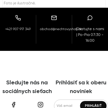
Foto je ilustračné.
Chatujte s nami
+421 907 917 349
obchod@nechtovyshop.sk
| Po-Pia 07:30 -
16:00
Sledujte nás na
Prihlásiť sa k oberu
sociálnych sieťach
noviniek