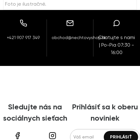
Foto je ilustračné.
Chatujte s nami
+421 907 917 349
obchod@nechtovyshop.sk
| Po-Pia 07:30 -
16:00
Sledujte nás na
Prihlásiť sa k oberu
sociálnych sieťach
noviniek