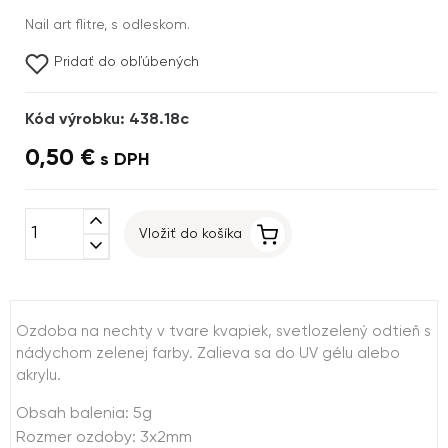
Nail art flitre, s odleskom.
Pridať do obľúbených
Kód výrobku: 438.18c
0,50 €
s DPH
expand_less
Vložiť do košíka
expand_more
Ozdoba na nechty v tvare kvapiek, svetlozelený odtieň s
nádychom zelenej farby. Zalieva sa do UV gélu alebo
akrylu.
Obsah balenia: 5g
Rozmer ozdoby: 3x2mm