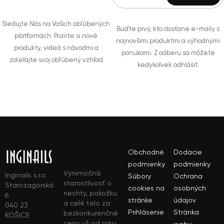
Sledujte Nás na Vašich obľúbených
Buďte prvý, kto dostane e-maily s
platformách. Pozrite si nové
najnovšími produktmi a výhodnými
produkty, videá s návodmi a
ponukami. Z odberu sa môžete
zdieľajte svoj obľúbený vzhľad
kedykoľvek odhlásiť.
Obchodné
Dodacie
podmienky
podmienky
Výnimočná
Inginails s.r.o.
Súbory
Ochrana
starostlivosť o
Starozagorská
cookies na
osobných
nechty, pokožku
6
stránke
údajov
a celé telo za
040 23
Prihlásenie
Stránka
bezkonkurenčné
KOŠICE
ceny už od roku