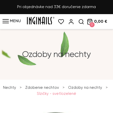
Pri objednávke nad 33€ doručenie zdarma
MENU
0,00 €
0
Ozdoby na nechty
Nechty
>
Zdobenie nechtov
>
Ozdoby na nechty
>
Slzičky - svetlozelené