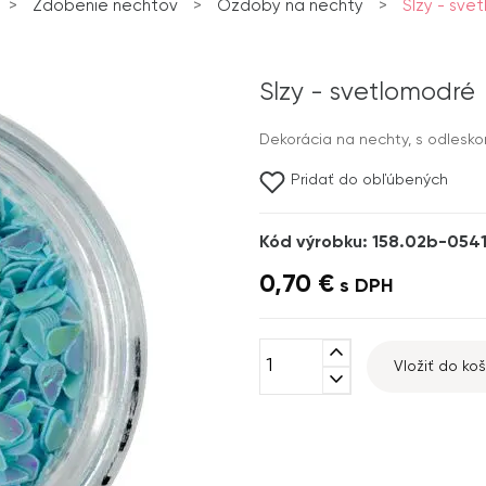
>
Zdobenie nechtov
>
Ozdoby na nechty
>
Slzy - sve
Slzy - svetlomodré
Dekorácia na nechty, s odlesk
Pridať do obľúbených
Kód výrobku: 158.02b-054
0,70 €
s DPH
expand_less
Vložiť do koš
expand_more