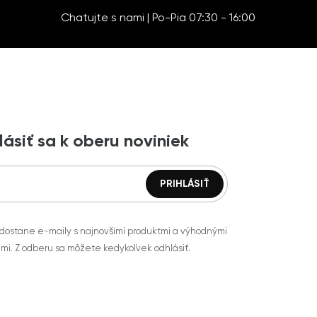
Chatujte s nami | Po-Pia 07:30 - 16:00
lásiť sa k oberu noviniek
 dostane e-maily s najnovšími produktmi a výhodnými
mi. Z odberu sa môžete kedykoľvek odhlásiť.