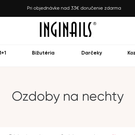
Pri objednávke nad 33€ doručenie zdarma
1+1
Bižutéria
Darčeky
Ko
Ozdoby na nechty