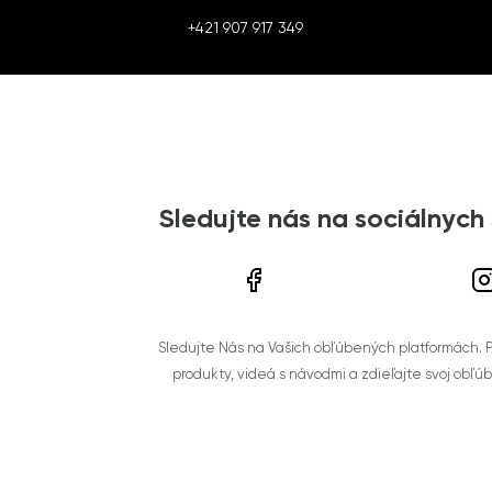
+421 907 917 349
Sledujte nás na sociálnych
Sledujte Nás na Vašich obľúbených platformách. Po
produkty, videá s návodmi a zdieľajte svoj obľú