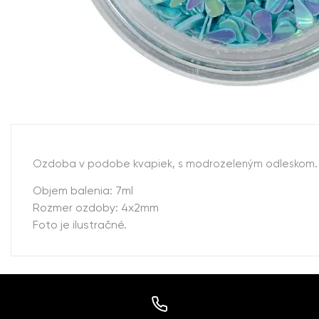
Ozdoba v podobe kvapiek, s modrozeleným odleskom.
Objem balenia: 7ml
Rozmer ozdoby: 4x2mm
Foto je ilustračné.