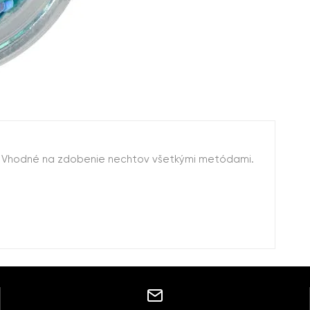
 Vhodné na zdobenie nechtov všetkými metódami.