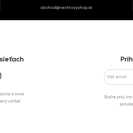
obchod@nechtovyshop.sk
 sieťach
Prih
zrite si nové
Buďte prvý, kto
bený vzhľad
ponuka