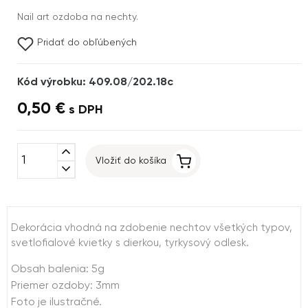
Nail art ozdoba na nechty.
Pridať do obľúbených
Kód výrobku: 409.08/202.18c
0,50 €
s DPH
expand_less
Vložiť do košíka
expand_more
Dekorácia vhodná na zdobenie nechtov všetkých typov,
svetlofialové kvietky s dierkou, tyrkysový odlesk.
Obsah balenia: 5g
Priemer ozdoby: 3mm
Foto je ilustračné.