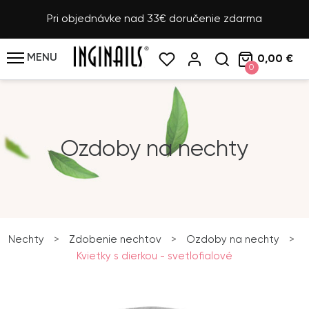
Pri objednávke nad 33€ doručenie zdarma
MENU
0,00 €
0
Ozdoby na nechty
Nechty
>
Zdobenie nechtov
>
Ozdoby na nechty
>
Kvietky s dierkou - svetlofialové