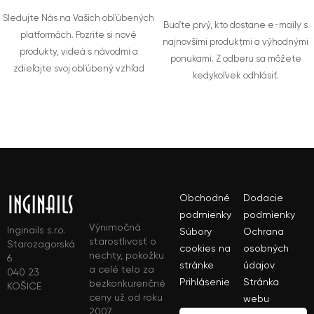
Sledujte Nás na Vašich obľúbených
Buďte prvý, kto dostane e-maily s
platformách. Pozrite si nové
najnovšími produktmi a výhodnými
produkty, videá s návodmi a
ponukami. Z odberu sa môžete
zdieľajte svoj obľúbený vzhľad
kedykoľvek odhlásiť.
Obchodné
Dodacie
podmienky
podmienky
Výnimočná
Inginails s.r.o.
Súbory
Ochrana
starostlivosť o
Starozagorská
cookies na
osobných
nechty, pokožku
6
stránke
údajov
a celé telo za
040 23
Prihlásenie
Stránka
bezkonkurenčné
KOŠICE
ceny už od roku
webu
2007