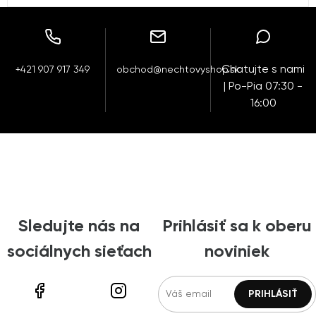
Chatujte s nami
+421 907 917 349
obchod@nechtovyshop.sk
| Po-Pia 07:30 -
16:00
Sledujte nás na
Prihlásiť sa k oberu
sociálnych sieťach
noviniek