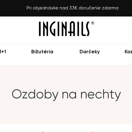
Pri objednávke nad 33€ doručenie zdarma
1+1
Bižutéria
Darčeky
Ko
Ozdoby na nechty