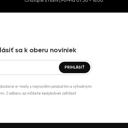
Chatujte s nami | Po-Pia 07:30 - 16:00
lásiť sa k oberu noviniek
 dostane e-maily s najnovšími produktmi a výhodnými
mi. Z odberu sa môžete kedykoľvek odhlásiť.