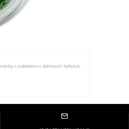
kvietky s odleskom v dúhových farbách.