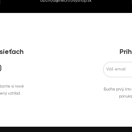
obchod@nechtovyshop.sk
 sieťach
Prih
zrite si nové
Buďte prvý, kto
bený vzhľad
ponuka