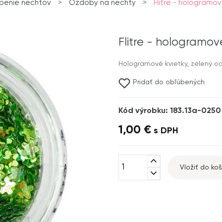
benie nechtov
>
Ozdoby na nechty
>
Flitre - hologramov
Flitre - hologramov
Hologramové kvietky, zelený od
Pridať do obľúbených
Kód výrobku: 183.13a-0250
1,00 €
s DPH
expand_less
Vložiť do koš
expand_more