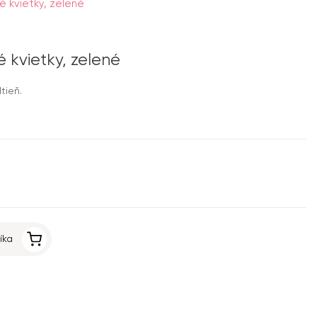
é kvietky, zelené
é kvietky, zelené
tieň.
íka