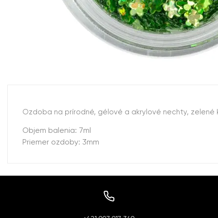
Ozdoba na prírodné, gélové a akrylové nechty, zelené 
Objem balenia: 7ml
Priemer ozdoby: 3mm