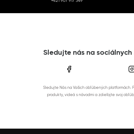
+421 907 917 349
Sledujte nás na sociálnych
Sledujte Nás na Vašich obľúbených platformách. Po
produkty, videá s návodmi a zdieľajte svoj obľú