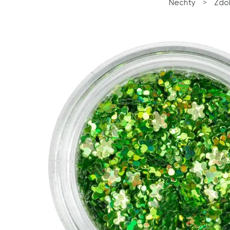
Nechty
>
Zdo