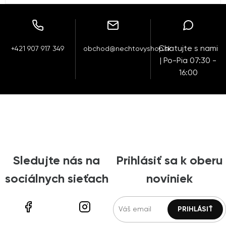
Chatujte s nami
+421 907 917 349
obchod@nechtovyshop.sk
| Po-Pia 07:30 -
16:00
Sledujte nás na
Prihlásiť sa k oberu
sociálnych sieťach
noviniek