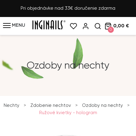
Pri objednávke nad 33€ doručenie zdarma
MENU
0,00 €
0
Ozdoby na nechty
Nechty
>
Zdobenie nechtov
>
Ozdoby na nechty
>
Ružové kvietky - hologram