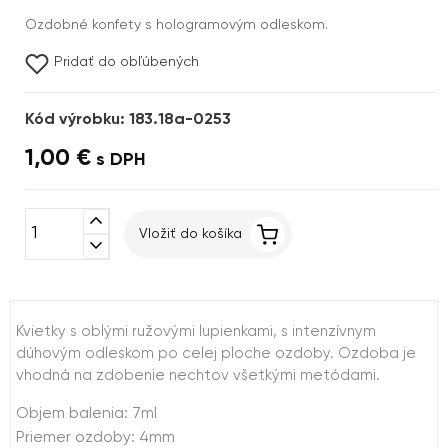
Ozdobné konfety s hologramovým odleskom.
Pridať do obľúbených
Kód výrobku: 183.18a-0253
1,00 €
s DPH
expand_less
Vložiť do košíka
expand_more
Kvietky s oblými ružovými lupienkami, s intenzívnym
dúhovým odleskom po celej ploche ozdoby. Ozdoba je
vhodná na zdobenie nechtov všetkými metódami.
Objem balenia: 7ml
Priemer ozdoby: 4mm