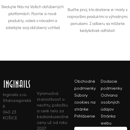
Sledujte Nás na Vašich obľúbených
Buďte prvý, kto dostane e-maily s
platformách. Pozrite si nové
najnovšími produktmi a výhodnými
produkty, videá s návodmi a
ponukami. Z odberu sa môžete
zdieľajte svoj obľúbený vzhľad
kedykoľvek odhlásiť.
Obchodné
Dodacie
podmienky
podmienky
Výnimočná
Inginails s.r.o.
Súbory
Ochrana
starostlivosť o
Starozagorská
cookies na
osobných
nechty, pokožku
6
stránke
údajov
a celé telo za
040 23
Prihlásenie
Stránka
bezkonkurenčné
KOŠICE
ceny už od roku
webu
2007