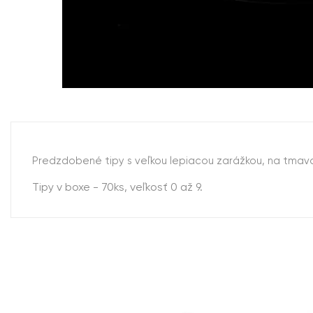
Predzdobené tipy s veľkou lepiacou zarážkou, na tmavos
Tipy v boxe - 70ks, veľkosť 0 až 9.