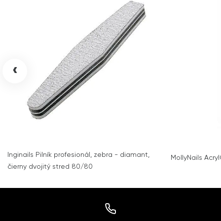
‹
Inginails Pilník profesionál, zebra - diamant,
MollyNails Acry
čierny dvojitý stred 80/80