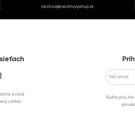
obchod@nechtovyshop.sk
 sieťach
Prih
zrite si nové
Buďte prvý, kto
bený vzhľad
ponuka