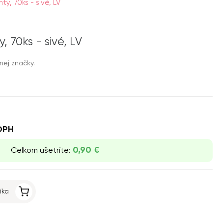
, 70ks - sivé, LV
 70ks - sivé, LV
mej značky.
DPH
0,90 €
Celkom ušetríte:
íka