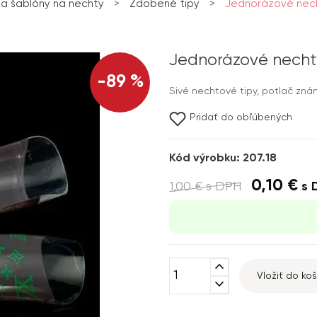
 a šablóny na nechty
>
Zdobené tipy
>
Jednorázové nechty
Jednorázové nechty,
-89 %
Sivé nechtové tipy, potlač zná
Pridať do obľúbených
Kód výrobku: 207.18
0,10 €
1,00 €
s DPH
s 
expand_less
Vložiť do koš
expand_more