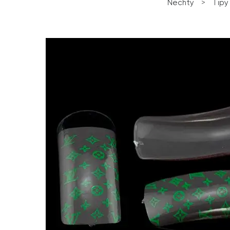
Nechty
>
Tipy