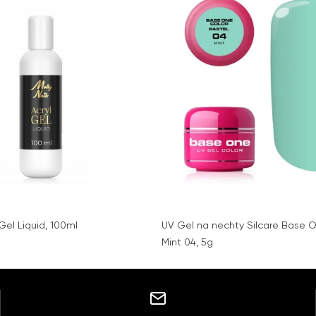
lGel Liquid, 100ml
UV Gel na nechty Silcare Base O
Mint 04, 5g