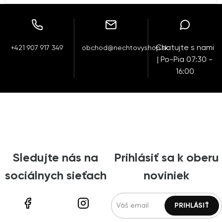
Chatujte s nami
+421 907 917 349
obchod@nechtovyshop.sk
| Po-Pia 07:30 -
16:00
Sledujte nás na
Prihlásiť sa k oberu
sociálnych sieťach
noviniek