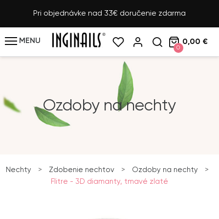
Pri objednávke nad 33€ doručenie zdarma
MENU
0,00 €
0
Ozdoby na nechty
Nechty
>
Zdobenie nechtov
>
Ozdoby na nechty
>
Flitre - 3D diamanty, tmavé zlaté