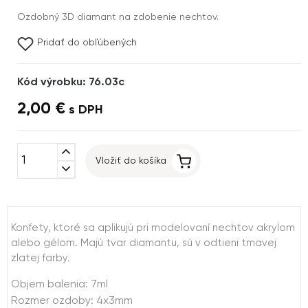
Ozdobný 3D diamant na zdobenie nechtov.
Pridať do obľúbených
Kód výrobku: 76.03c
2,00 €
s DPH
expand_less
Vložiť do košíka
expand_more
Konfety, ktoré sa aplikujú pri modelovaní nechtov akrylom
alebo gélom. Majú tvar diamantu, sú v odtieni tmavej
zlatej farby.
Objem balenia: 7ml
Rozmer ozdoby: 4x3mm