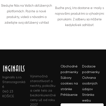
Sledujte Nás na Vašich obľúbených
Buďte prvý, kto dostane e-maily s
platformách. Pozrite si nové
najnovšími produktmi a výhodnými
produkty, videá s návodmi a
ponukami. Z odberu sa môžete
zdieľajte svoj obľúbený vzhľad
kedykoľvek odhlásiť.
Obchodné
Dodacie
podmienky
podmienky
Výnimočná
Inginails s.r.o.
Súbory
Ochrana
starostlivosť o
Starozagorská
cookies na
osobných
nechty, pokožku
6
stránke
údajov
a celé telo za
040 23
Prihlásenie
Stránka
bezkonkurenčné
KOŠICE
ceny už od roku
webu
2007