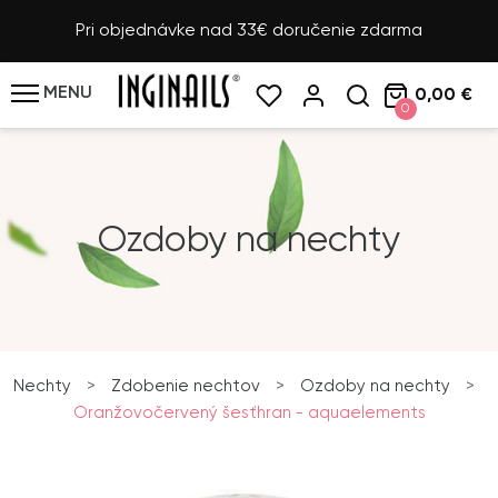
Pri objednávke nad 33€ doručenie zdarma
MENU
0,00 €
0
Ozdoby na nechty
Nechty
>
Zdobenie nechtov
>
Ozdoby na nechty
>
Oranžovočervený šesťhran - aquaelements