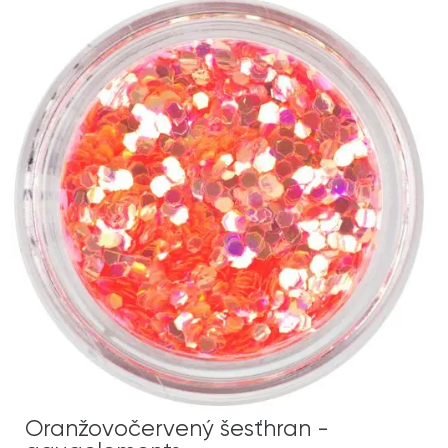
Oranžovočervený šesťhran -