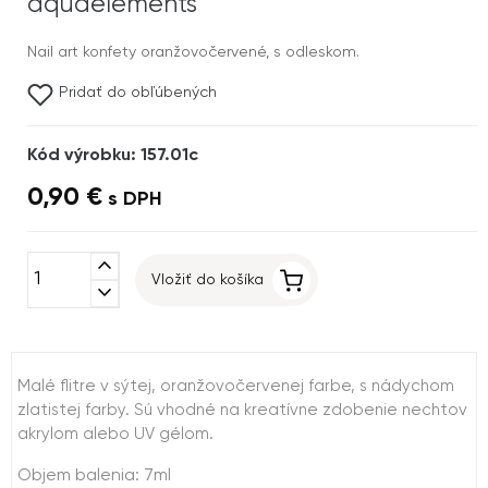
aquaelements
Nail art konfety oranžovočervené, s odleskom.
Pridať do obľúbených
Kód výrobku: 157.01c
0,90 €
s DPH
expand_less
Vložiť do košíka
expand_more
Malé flitre v sýtej, oranžovočervenej farbe, s nádychom
zlatistej farby. Sú vhodné na kreatívne zdobenie nechtov
akrylom alebo UV gélom.
Objem balenia: 7ml