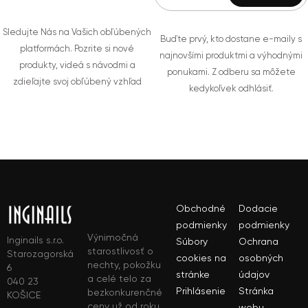
Sledujte Nás na Vašich obľúbených
Buďte prvý, kto dostane e-maily s
platformách. Pozrite si nové
najnovšími produktmi a výhodnými
produkty, videá s návodmi a
ponukami. Z odberu sa môžete
zdieľajte svoj obľúbený vzhľad
kedykoľvek odhlásiť.
Obchodné
Dodacie
podmienky
podmienky
Výnimočná
Inginails s.r.o.
Súbory
Ochrana
starostlivosť o
Starozagorská
cookies na
osobných
nechty, pokožku
6
stránke
údajov
a celé telo za
040 23
Prihlásenie
Stránka
bezkonkurenčné
KOŠICE
ceny už od roku