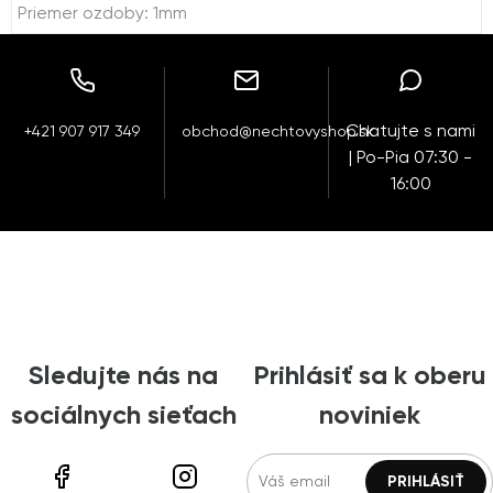
Priemer ozdoby: 1mm
Chatujte s nami
+421 907 917 349
obchod@nechtovyshop.sk
| Po-Pia 07:30 -
16:00
Sledujte nás na
Prihlásiť sa k oberu
sociálnych sieťach
noviniek