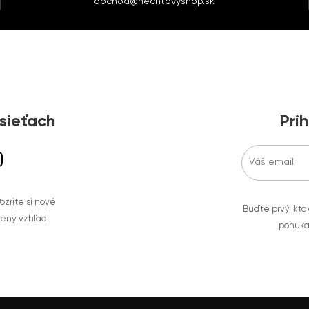
obchod@nechtovyshop.sk
 sieťach
Prih
zrite si nové
Buďte prvý, kto
bený vzhľad
ponuka