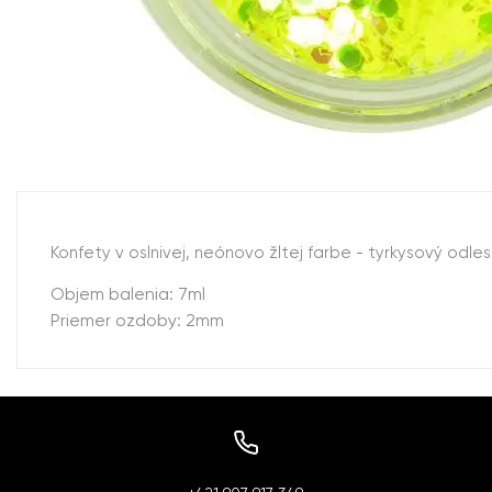
Konfety v oslnivej, neónovo žltej farbe - tyrkysový odl
Objem balenia: 7ml
Priemer ozdoby: 2mm