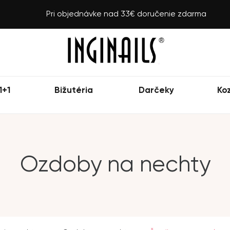
Pri objednávke nad 33€ doručenie zdarma
1+1
Bižutéria
Darčeky
Ko
Ozdoby na nechty