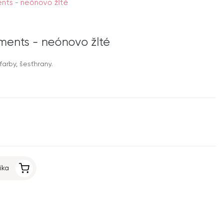
nts - neónovo žlté
ments - neónovo žlté
arby, šesťhrany.
íka