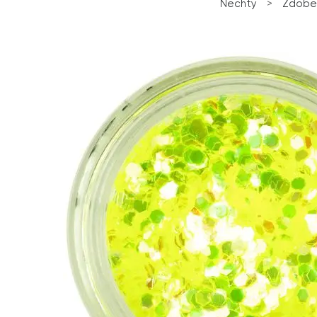
Nechty
>
Zdobe