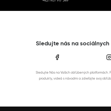
+421 907 917 349
Sledujte nás na sociálnych
Sledujte Nás na Vašich obľúbených platformách. Po
produkty, videá s návodmi a zdieľajte svoj obľú