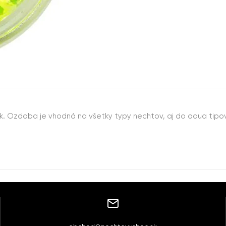
esk. Ozdoba je vhodná na všetky typy nechtov, aj do aqua tipov