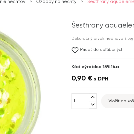
nie nechtov
>
Ozdoby na nechty
>
Šesťhrany aquaeleme
Šesťhrany aquaele
Dekoračný prvok neónovo žltej f
Pridať do obľúbených
Kód výrobku: 159.14a
0,90 €
s DPH
expand_less
Vložiť do koš
expand_more