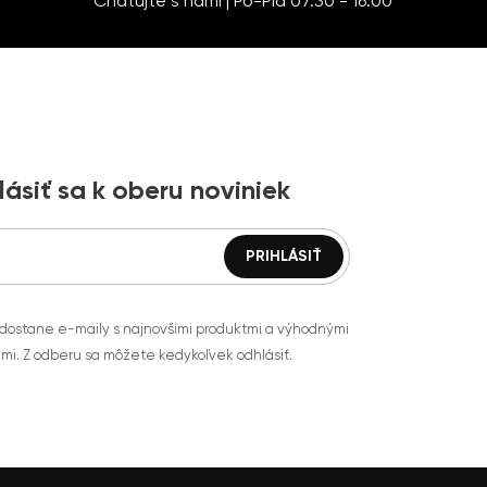
Chatujte s nami | Po-Pia 07:30 - 16:00
lásiť sa k oberu noviniek
 dostane e-maily s najnovšími produktmi a výhodnými
mi. Z odberu sa môžete kedykoľvek odhlásiť.