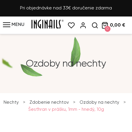
Pri objednávke nad 33€ doručenie zdarma
MENU
0,00 €
0
Ozdoby na nechty
Nechty
>
Zdobenie nechtov
>
Ozdoby na nechty
>
Šesťhran v prášku, 1mm - hnedý, 10g