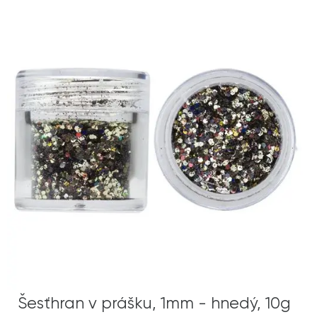
Šesťhran v prášku, 1mm - hnedý, 10g