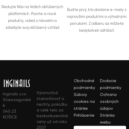
Sledujte Nás na Vašich obľúbených
Buďte prvý, kto dostane e-maily s
platformách. Pozrite si nové
najnovšími produktmi a výhodnými
produkty, videá s návodmi a
ponukami. Z odberu sa môžete
zdieľajte svoj obľúbený vzhľad
kedykoľvek odhlásiť.
Obchodné
Dodacie
podmienky
podmienky
Výnimočná
Inginails s.r.o.
Súbory
Ochrana
starostlivosť o
Starozagorská
cookies na
osobných
nechty, pokožku
6
stránke
údajov
a celé telo za
040 23
Prihlásenie
Stránka
bezkonkurenčné
KOŠICE
ceny už od roku
webu
2007