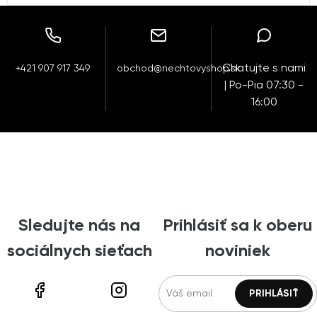
Chatujte s nami
+421 907 917 349
obchod@nechtovyshop.sk
| Po-Pia 07:30 -
16:00
Sledujte nás na
Prihlásiť sa k oberu
sociálnych sieťach
noviniek