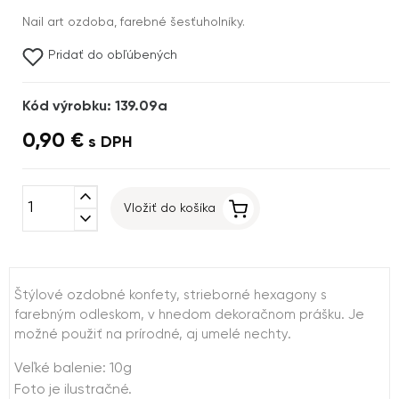
Nail art ozdoba, farebné šesťuholníky.
Pridať do obľúbených
Kód výrobku: 139.09a
0,90 €
s DPH
expand_less
Vložiť do košíka
expand_more
Štýlové ozdobné konfety, strieborné hexagony s
farebným odleskom, v hnedom dekoračnom prášku. Je
možné použiť na prírodné, aj umelé nechty.
Veľké balenie: 10g
Foto je ilustračné.