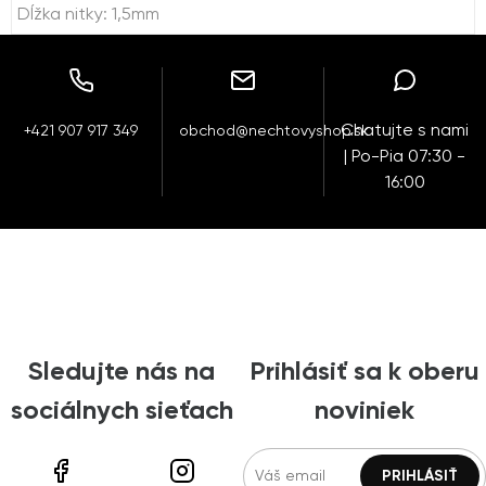
Dĺžka nitky: 1,5mm
Chatujte s nami
+421 907 917 349
obchod@nechtovyshop.sk
| Po-Pia 07:30 -
16:00
Sledujte nás na
Prihlásiť sa k oberu
sociálnych sieťach
noviniek