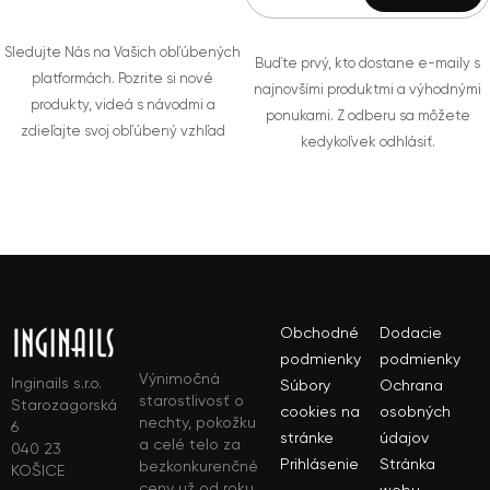
Sledujte Nás na Vašich obľúbených
Buďte prvý, kto dostane e-maily s
platformách. Pozrite si nové
najnovšími produktmi a výhodnými
produkty, videá s návodmi a
ponukami. Z odberu sa môžete
zdieľajte svoj obľúbený vzhľad
kedykoľvek odhlásiť.
Obchodné
Dodacie
podmienky
podmienky
Výnimočná
Inginails s.r.o.
Súbory
Ochrana
starostlivosť o
Starozagorská
cookies na
osobných
nechty, pokožku
6
stránke
údajov
a celé telo za
040 23
Prihlásenie
Stránka
bezkonkurenčné
KOŠICE
ceny už od roku