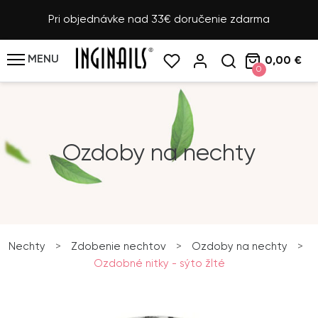
Pri objednávke nad 33€ doručenie zdarma
MENU
0,00 €
0
Ozdoby na nechty
Nechty
>
Zdobenie nechtov
>
Ozdoby na nechty
>
Ozdobné nitky - sýto žlté