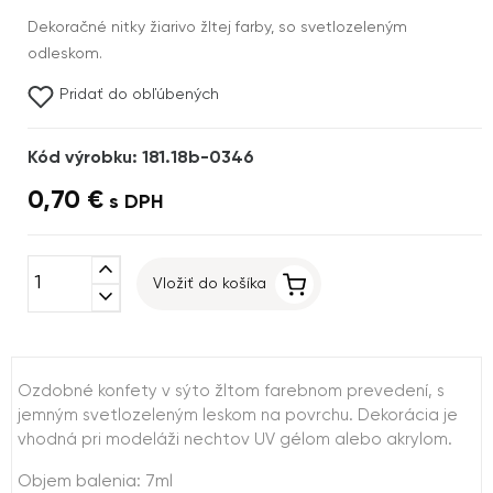
Dekoračné nitky žiarivo žltej farby, so svetlozeleným
odleskom.
Pridať do obľúbených
Kód výrobku: 181.18b-0346
0,70 €
s DPH
expand_less
Vložiť do košíka
expand_more
Ozdobné konfety v sýto žltom farebnom prevedení, s
jemným svetlozeleným leskom na povrchu. Dekorácia je
vhodná pri modeláži nechtov UV gélom alebo akrylom.
Objem balenia: 7ml