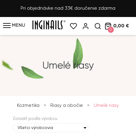
Pri objednávke nad 33€ doručenie zdarma
MENU
0,00 €
0
Umelé riasy
Kozmetika
>
Riasy a obočie
>
Umelé riasy
Zoradiť podľa výrobcu
Všetci výrobcovia