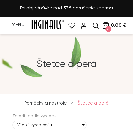
Pri objednávke nad 33€ doručenie zdarma
MENU
0,00 €
0
Štetce a perá
Pomôcky a nástroje
>
Štetce a perá
Zoradiť podľa výrobcu
Všetci výrobcovia