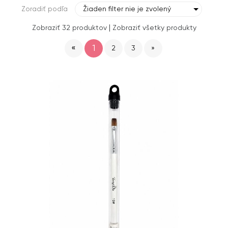
Zoradiť podľa
Žiaden filter nie je zvolený
|
Zobraziť 32 produktov
Zobraziť všetky produkty
«
1
2
3
»