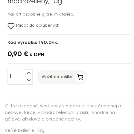
modrozelený, 10g
Nail art ozdobné glitre, mix farieb.
Pridať do obľúbených
Kód výrobku: 140.04c
0,90 €
s DPH
expand_less
Vložiť do košíka
expand_more
Glitre ozdobné, šesťhrany v modrozelenej, červenej a
béžovej farbe, v modrozelenom prášku. Vhodné na
gélové, akrylové a prírodné nechty.
Veľké balenie: 10g