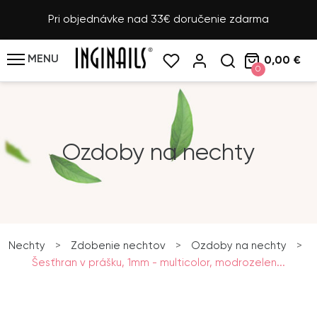
Pri objednávke nad 33€ doručenie zdarma
MENU
0,00 €
0
Ozdoby na nechty
Nechty
>
Zdobenie nechtov
>
Ozdoby na nechty
>
Šesťhran v prášku, 1mm - multicolor, modrozelen...