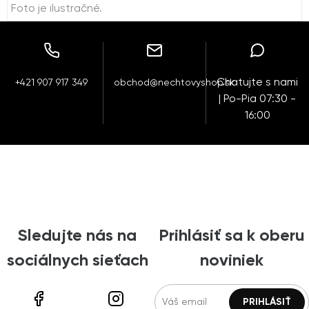
Foto je ilustračné.
Chatujte s nami
+421 907 917 349
obchod@nechtovyshop.sk
| Po-Pia 07:30 -
16:00
Sledujte nás na
Prihlásiť sa k oberu
sociálnych sieťach
noviniek