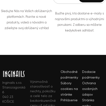
Sledujte Nás na Vašich obľúbených
Buďte prvý, kto dostane e-maily s
platformách. Pozrite si nové
najnovšími produktmi a výhodnými
produkty, videá s návodmi a
ponukami. Z odberu sa môžete
zdieľajte svoj obľúbený vzhľad
kedykoľvek odhlásiť.
Obchodné
Dodacie
podmienky
podmienky
Výnimočná
Inginails s.r.o.
Súbory
Ochrana
starostlivosť o
Starozagorská
cookies na
osobných
nechty, pokožku
6
stránke
údajov
a celé telo za
040 23
Prihlásenie
Stránka
bezkonkurenčné
KOŠICE
ceny už od roku