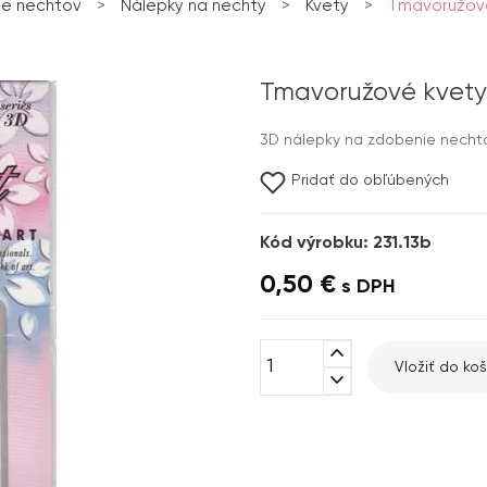
e nechtov
>
Nálepky na nechty
>
Kvety
>
Tmavoružové
Tmavoružové kvety
3D nálepky na zdobenie nechtov
Pridať do obľúbených
Kód výrobku: 231.13b
0,50 €
s DPH
expand_less
Vložiť do koš
expand_more