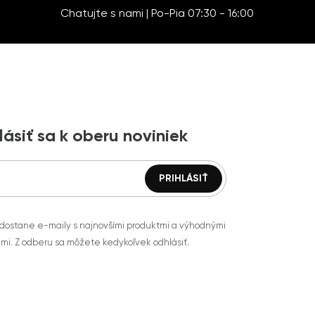
Chatujte s nami | Po-Pia 07:30 - 16:00
lásiť sa k oberu noviniek
 dostane e-maily s najnovšími produktmi a výhodnými
mi. Z odberu sa môžete kedykoľvek odhlásiť.