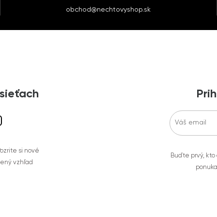
obchod@nechtovyshop.sk
 sieťach
Prih
zrite si nové
Buďte prvý, kto
bený vzhľad
ponuka