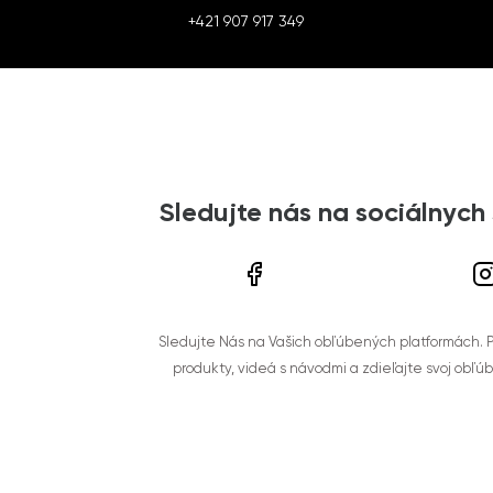
+421 907 917 349
Sledujte nás na sociálnych
Sledujte Nás na Vašich obľúbených platformách. Po
produkty, videá s návodmi a zdieľajte svoj obľú