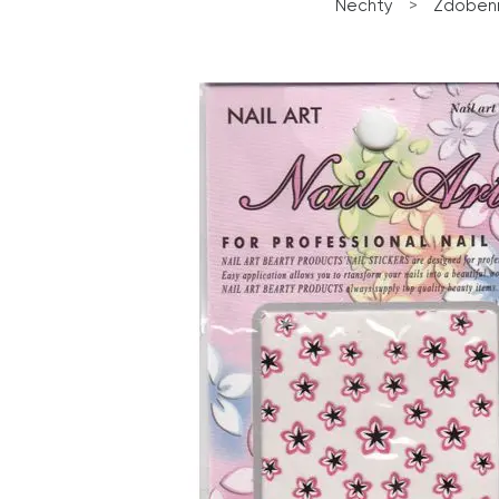
Nechty
>
Zdobeni