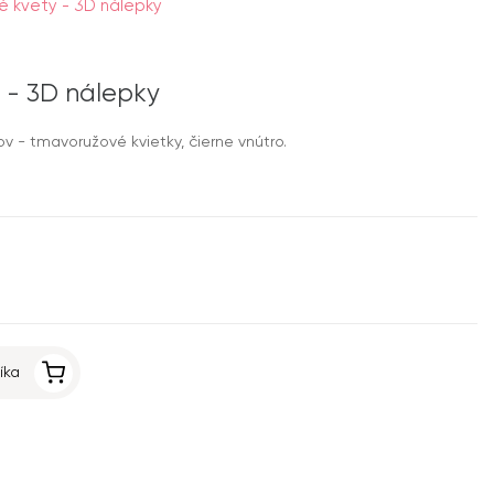
 kvety - 3D nálepky
 - 3D nálepky
 - tmavoružové kvietky, čierne vnútro.
íka