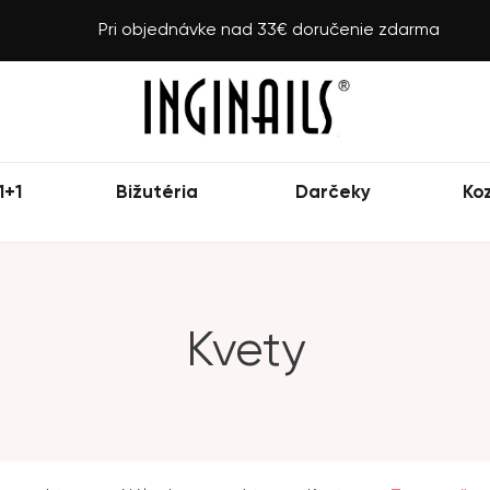
Pri objednávke nad 33€ doručenie zdarma
1+1
Bižutéria
Darčeky
Ko
Kvety