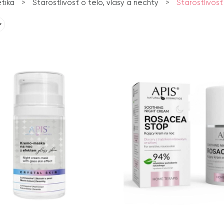
tika
>
Starostlivosť o telo, vlasy a nechty
>
Starostlivosť