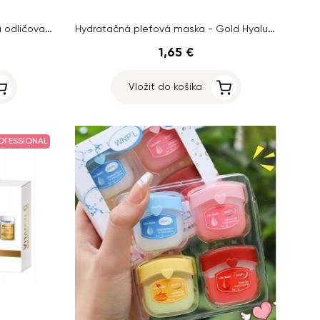
Farmona Rozjasňujúca pena na odličovanie s vitamínom C, 150ml
Hydratačná pleťová maska - Gold Hyaluronic Acid
1,65 €
Vložiť do košíka
OFESSIONAL