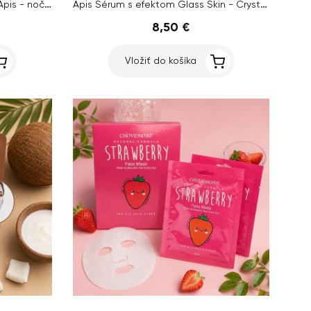
ROSACEA STOP Home Terapis Apis - nočný krém, 50 ml
Apis Sérum s efektom Glass Skin - Crystal Skin, 30ml
8,50 €
Vložiť do košíka