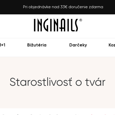
Pri objednávke nad 33€ doručenie zdarma
1+1
Bižutéria
Darčeky
Ko
Starostlivosť o tvár