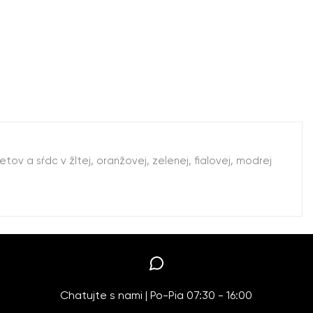
 a sŕdc v žltej, oranžovej, zelenej, fialovej, modrej
Chatujte s nami | Po-Pia 07:30 - 16:00