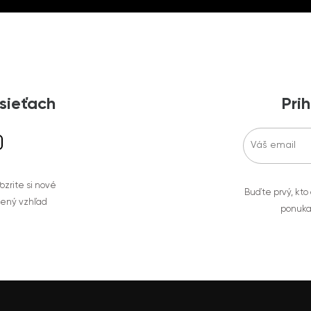
 sieťach
Prih
zrite si nové
Buďte prvý, kto
bený vzhľad
ponuka