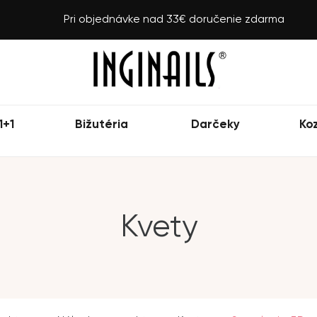
Pri objednávke nad 33€ doručenie zdarma
1+1
Bižutéria
Darčeky
Ko
Kvety