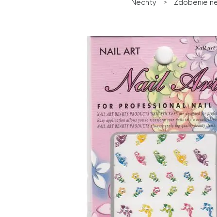
Nechty
>
Zdobenie n