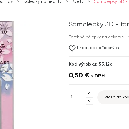
echtov
>
Nálepky na nechty
>
Kvety
>
Samolepky 3D - f
Samolepky 3D - far
Farebné nálepky na dekoráciu n
Pridať do obľúbených
Kód výrobku: 53.12c
0,50 €
s DPH
expand_less
Vložiť do koš
expand_more