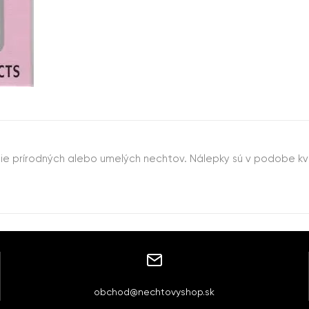
prírodných alebo umelých nechtov. Nálepky sú v podobe kvetov
obchod@nechtovyshop.sk