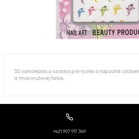
3D samolepiaca ozdoba pre rýchle a nápadité zdobenie 
a tmavoružovej farbe.
+421 907 917 349