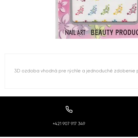
3D ozdoba vhodná pre rýchle a jednoduché zdobenie pr
+421 907 917 349