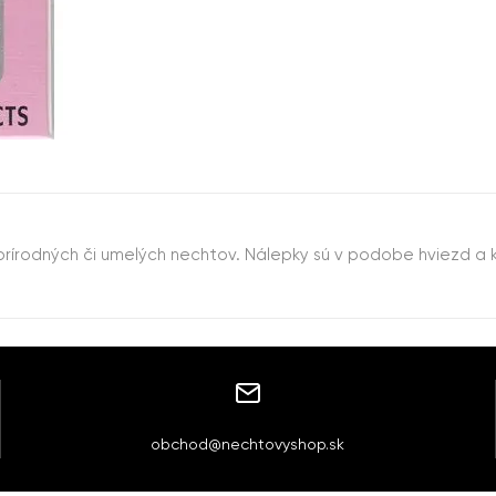
írodných či umelých nechtov. Nálepky sú v podobe hviezd a 
obchod@nechtovyshop.sk