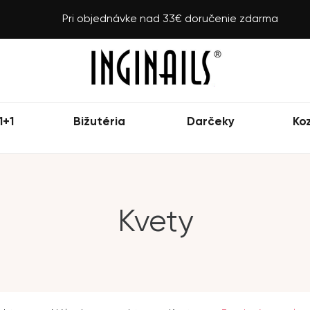
Pri objednávke nad 33€ doručenie zdarma
1+1
Bižutéria
Darčeky
Ko
Kvety