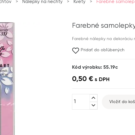
chtov
>
Nálepky na nechty
>
Kvety
>
Farebné samolepk
Farebné samolepky 
Farebné nálepky na dekoráciu n
Pridať do obľúbených
Kód výrobku: 55.19c
0,50 €
s DPH
expand_less
Vložiť do koš
expand_more