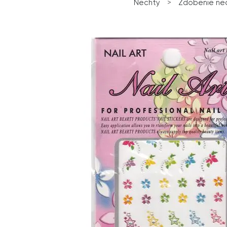
Nechty
>
Zdobenie ne