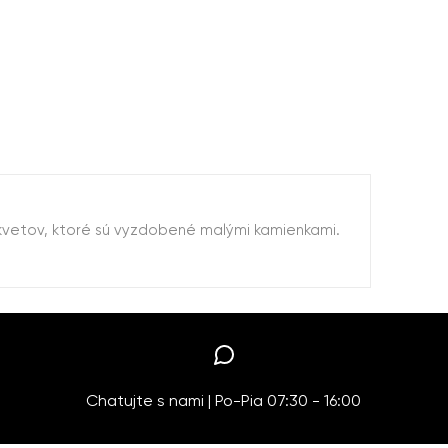
kvetov, ktoré sú vyzdobené malými kamienkami.
Chatujte s nami | Po-Pia 07:30 - 16:00