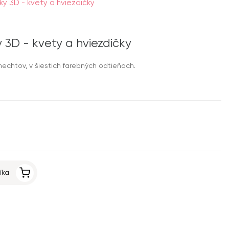
y 3D - kvety a hviezdičky
3D - kvety a hviezdičky
echtov, v šiestich farebných odtieňoch.
íka