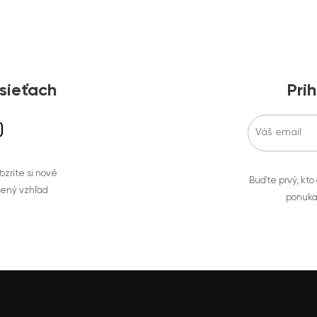
 sieťach
Prih
zrite si nové
Buďte prvý, kto
bený vzhľad
ponuka