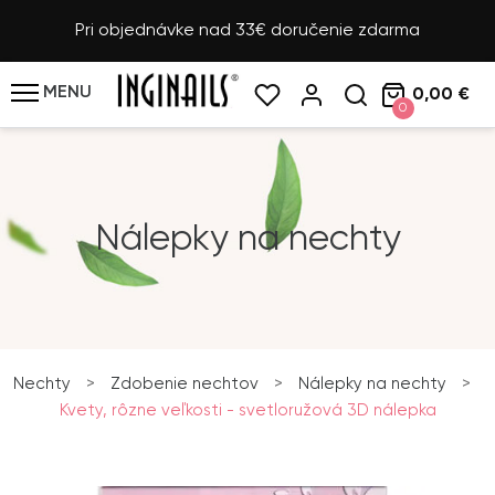
Pri objednávke nad 33€ doručenie zdarma
MENU
0,00 €
0
Nálepky na nechty
Nechty
>
Zdobenie nechtov
>
Nálepky na nechty
>
Kvety, rôzne veľkosti - svetloružová 3D nálepka