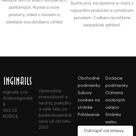
Sledujte Nás na Vašich obľúbených
Buďte prvý, kto dostane e-maily s
platformách. Pozrite si nové
najnovšími produktmi a výhodnými
produkty, videá s návodmi a
ponukami. Z odberu sa môžete
zdieľajte svoj obľúbený vzhľad
kedykoľvek odhlásiť.
Obchodné
Dodacie
podmienky
podmienky
Výnimočná
Inginails s.r.o.
Súbory
Ochrana
starostlivosť o
Starozagorská
cookies na
osobných
nechty, pokožku
6
stránke
údajov
a celé telo za
040 23
Prihlásenie
Stránka
bezkonkurenčné
KOŠICE
ceny už od roku
webu
2007
Odstúpiť od zmluvy