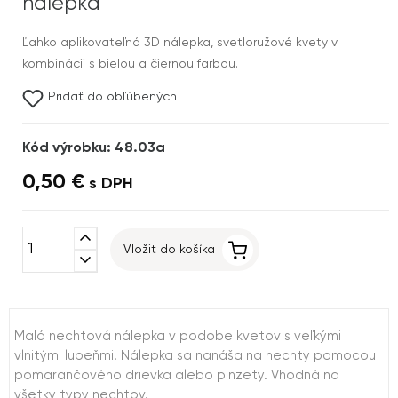
nálepka
Ľahko aplikovateľná 3D nálepka, svetloružové kvety v
kombinácii s bielou a čiernou farbou.
Pridať do obľúbených
Kód výrobku: 48.03a
0,50 €
s DPH
expand_less
Vložiť do košíka
expand_more
Malá nechtová nálepka v podobe kvetov s veľkými
vlnitými lupeňmi. Nálepka sa nanáša na nechty pomocou
pomarančového drievka alebo pinzety. Vhodná na
všetky typy nechtov.