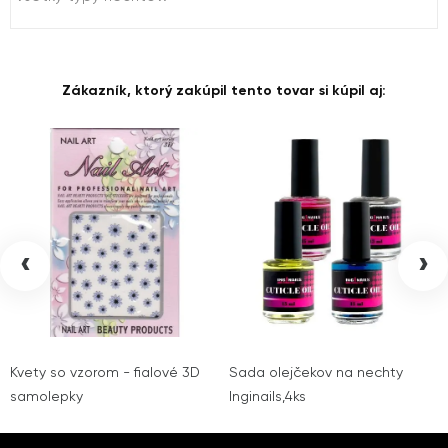
Zákazník, ktorý zakúpil tento tovar si kúpil aj:
‹
›
Kvety so vzorom - fialové 3D
Sada olejčekov na nechty
samolepky
Inginails,4ks