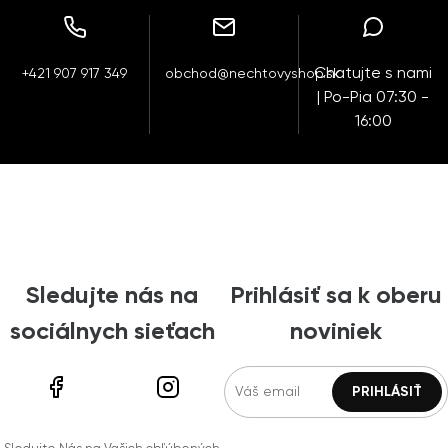
Chatujte s nami
+421 907 917 349
obchod@nechtovyshop.sk
| Po-Pia 07:30 -
16:00
Sledujte nás na
Prihlásiť sa k oberu
sociálnych sieťach
noviniek