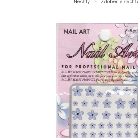
Nechty
>
Zdobenie necht