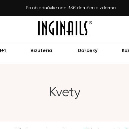
Pri objednávke nad 33€ doručenie zdarma
1+1
Bižutéria
Darčeky
Ko
Kvety