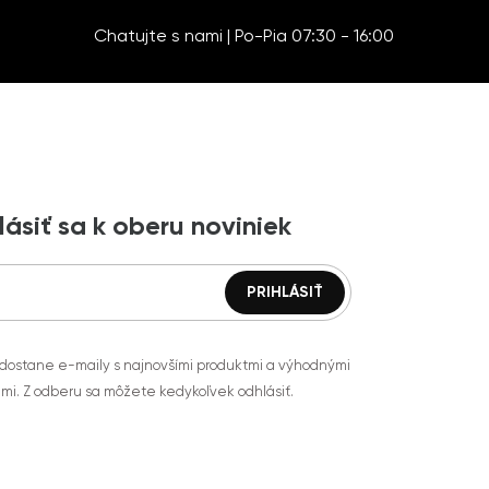
Chatujte s nami | Po-Pia 07:30 - 16:00
lásiť sa k oberu noviniek
 dostane e-maily s najnovšími produktmi a výhodnými
mi. Z odberu sa môžete kedykoľvek odhlásiť.