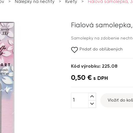
ov
>
Nálepky na nechty
>
Kvety
>
Fialová samolepka, 3D
Fialová samolepka,
Samolepky na zdobenie nechto
Pridať do obľúbených
Kód výrobku: 225.08
0,50 €
s DPH
expand_less
Vložiť do koš
expand_more