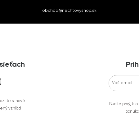
obchod@nechtovyshop.sk
 sieťach
Prih
zrite si nové
Buďte prvý, kto
bený vzhľad
ponuka