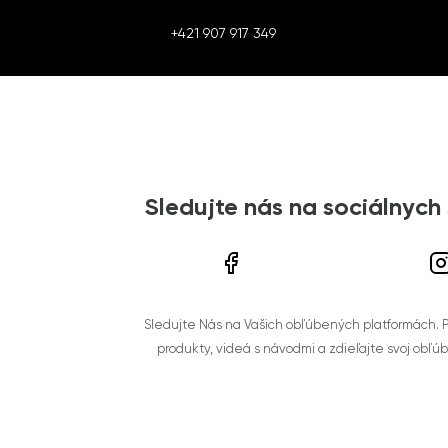
+421 907 917 349
Sledujte nás na sociálnych
Sledujte Nás na Vašich obľúbených platformách. Po
produkty, videá s návodmi a zdieľajte svoj obľú