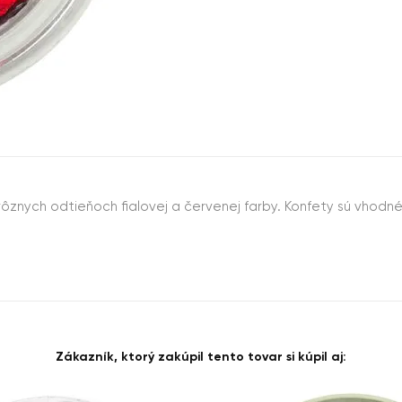
znych odtieňoch fialovej a červenej farby. Konfety sú vhodn
Zákazník, ktorý zakúpil tento tovar si kúpil aj: