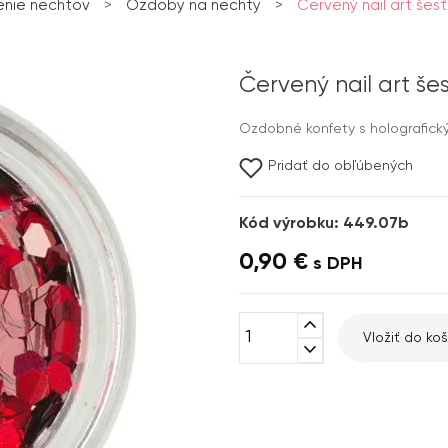
nie nechtov
>
Ozdoby na nechty
>
Červený nail art šesť
Červený nail art še
Ozdobné konfety s holografick
Pridať do obľúbených
Kód výrobku: 449.07b
0,90 €
s DPH
expand_less
Vložiť do koš
expand_more