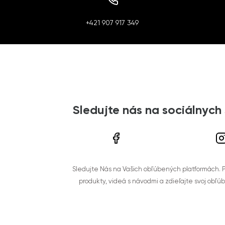
+421 907 917 349
Sledujte nás na sociálnych
Sledujte Nás na Vašich obľúbených platformách. Po
produkty, videá s návodmi a zdieľajte svoj obľú