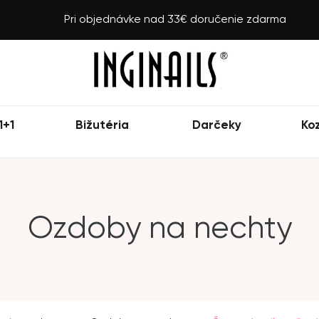
Pri objednávke nad 33€ doručenie zdarma
1+1
Bižutéria
Darčeky
Ko
Ozdoby na nechty