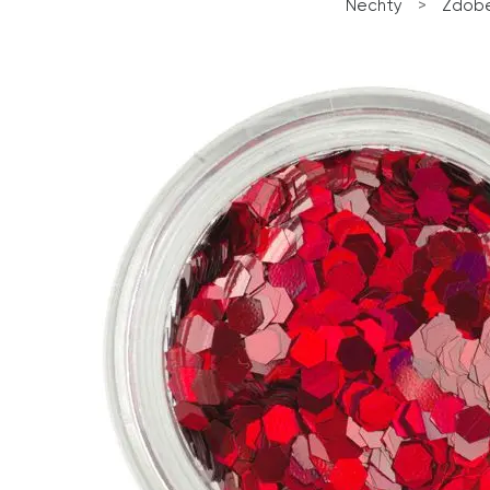
Nechty
>
Zdobe