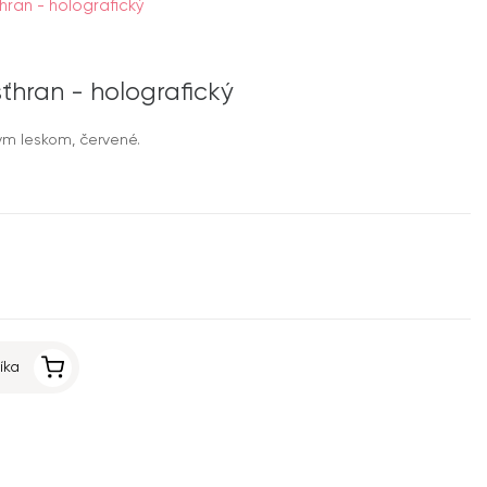
hran - holografický
sťhran - holografický
ým leskom, červené.
íka