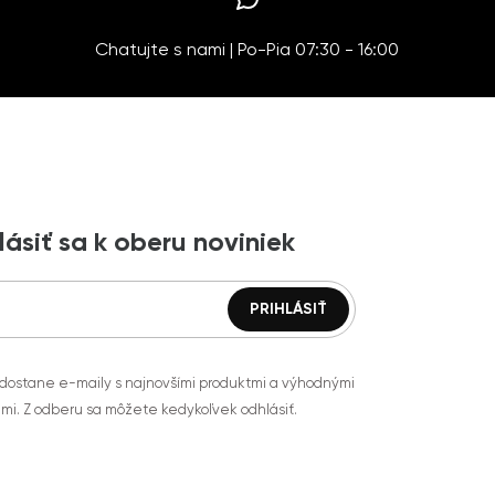
Chatujte s nami | Po-Pia 07:30 - 16:00
lásiť sa k oberu noviniek
 dostane e-maily s najnovšími produktmi a výhodnými
mi. Z odberu sa môžete kedykoľvek odhlásiť.