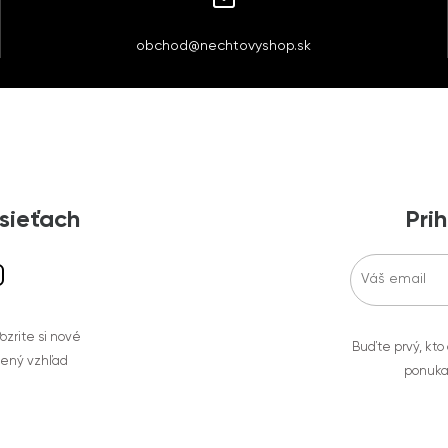
obchod@nechtovyshop.sk
 sieťach
Prih
zrite si nové
Buďte prvý, kto
bený vzhľad
ponuka