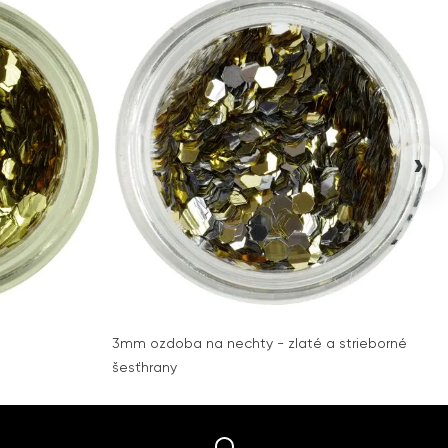
›
3mm ozdoba na nechty - zlaté a strieborné
šesťhrany