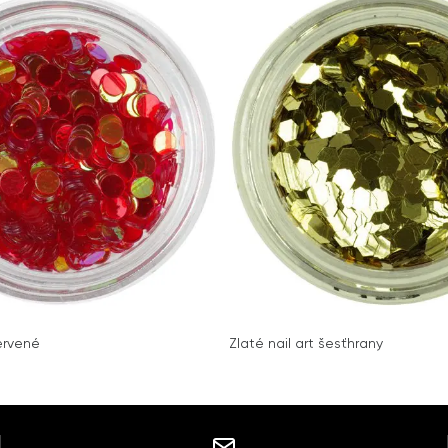
červené
Zlaté nail art šesťhrany