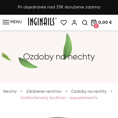
Pri objednávke nad 33€ doručenie zdarma
MENU
0,00 €
0
Ozdoby na nechty
Nechty
>
Zdobenie nechtov
>
Ozdoby na nechty
>
Svetločervený šesťhran - aquaelements