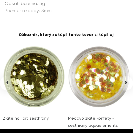
Obsah balenia: 5g
Priemer ozdoby: 3mm
Zákazník, ktorý zakúpil tento tovar si kúpil aj:
‹
›
Zlaté nail art šesťhrany
Medovo zlaté konfety -
šesťhrany aquaelements