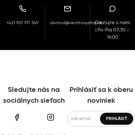
Chatujte s nami
+421 907 917 349
obchod@nechtovyshop.sk
| Po-Pia 07:30 -
16:00
Sledujte nás na
Prihlásiť sa k oberu
sociálnych sieťach
noviniek