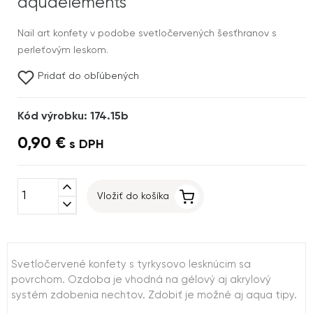
aquaelements
Nail art konfety v podobe svetločervených šesťhranov s
perleťovým leskom.
Pridať do obľúbených
Kód výrobku: 174.15b
0,90 €
s DPH
expand_less
Vložiť do košíka
expand_more
Svetločervené konfety s tyrkysovo lesknúcim sa
povrchom. Ozdoba je vhodná na gélový aj akrylový
systém zdobenia nechtov. Zdobiť je možné aj aqua tipy.