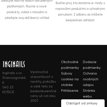
Sledujte Nás na Vašich obľúbených
Buďte prvý, kto dostane e-maily s
platformách. Pozrite si nové
najnovšími produktmi a výhodnými
produkty, videá s návodmi a
ponukami. Z odberu sa môžete
zdieľajte svoj obľúbený vzhľad
kedykoľvek odhlásiť.
Obchodné
Dodacie
podmienky
podmienky
Výnimočná
Inginails s.r.o.
Súbory
Ochrana
starostlivosť o
Starozagorská
cookies na
osobných
nechty, pokožku
6
stránke
údajov
a celé telo za
040 23
Prihlásenie
Stránka
bezkonkurenčné
KOŠICE
ceny už od roku
webu
2007
Odstúpiť od zmluvy