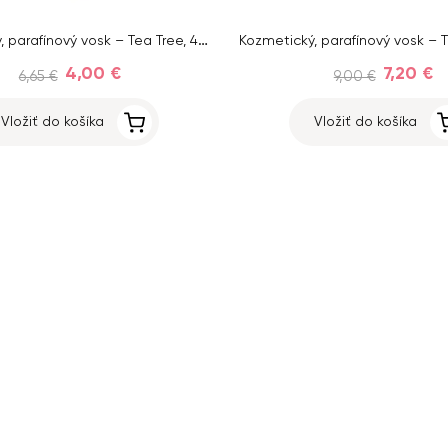
Kozmetický, parafínový vosk – Tea Tree, 460g
Kozmetický, parafínový vosk – 
4,00 €
7,20 €
6,65 €
9,00 €
Vložiť do košíka
Vložiť do košíka