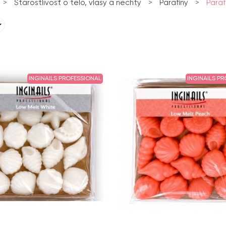
>
Starostlivosť o telo, vlasy a nechty
>
Parafíny
>
Paraf
INGINAILS PROFESSIONAL
INGINAILS P