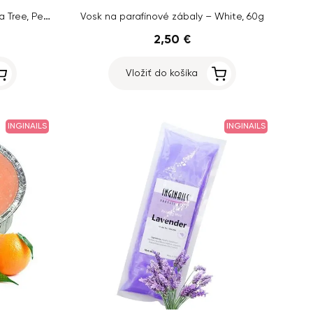
Vosk na parafínové zábaly – Tea Tree, Pepermint and Patchouli, 60g
Vosk na parafínové zábaly – White, 60g
2,50 €
Vložiť do košíka
INGINAILS
INGINAILS