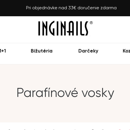
Pri objednávke nad 33€ doručenie zdarma
1+1
Bižutéria
Darčeky
Ko
Parafínové vosky