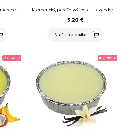
Vosk na parafínové zábaly – Pomaranč, 480g
Kozmetický, parafínový vosk – Lavender, 460g
5,20 €
Vložiť do košíka
INGINAILS
INGINAILS