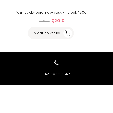
Kozmetický parafínový vosk - herbal, 480g
7,20 €
9,00 €
Vložiť do košíka
+421 907 917 349