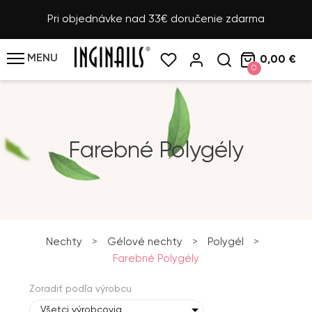
Pri objednávke nad 33€ doručenie zdarma
MENU
0,00 €
0
Farebné Polygély
Nechty
>
Gélové nechty
>
Polygél
>
Farebné Polygély
Zoradiť podľa výrobcu
Všetci výrobcovia