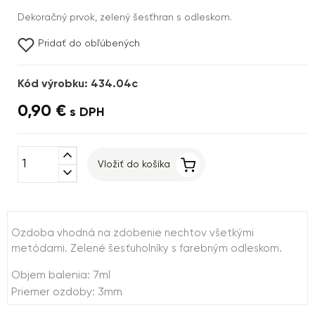
Dekoračný prvok, zelený šesťhran s odleskom.
Pridať do obľúbených
Kód výrobku: 434.04c
0,90 €
s DPH
expand_less
Vložiť do košíka
expand_more
Ozdoba vhodná na zdobenie nechtov všetkými
metódami. Zelené šesťuholníky s farebným odleskom.
Objem balenia: 7ml
Priemer ozdoby: 3mm