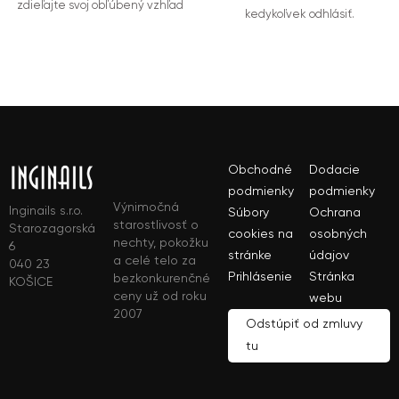
zdieľajte svoj obľúbený vzhľad
kedykoľvek odhlásiť.
Obchodné
Dodacie
podmienky
podmienky
Výnimočná
Inginails s.r.o.
Súbory
Ochrana
starostlivosť o
Starozagorská
cookies na
osobných
nechty, pokožku
6
stránke
údajov
a celé telo za
040 23
Prihlásenie
Stránka
bezkonkurenčné
KOŠICE
ceny už od roku
webu
2007
Odstúpiť od zmluvy
tu