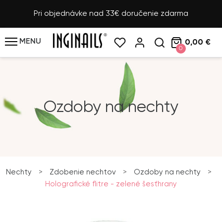
Pri objednávke nad 33€ doručenie zdarma
MENU
0,00 €
0
Ozdoby na nechty
Nechty
>
Zdobenie nechtov
>
Ozdoby na nechty
>
Holografické flitre - zelené šesťhrany