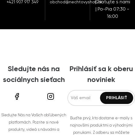
Chatujte s nami
+421 907 917 349
obchod@nechtovyshop.sk
| Po-Pia 07:30 -
16:00
Sledujte nás na
Prihlásiť sa k oberu
sociálnych sieťach
noviniek
Sledujte Nás na Vašich obľúbených
Buďte prvý, kto dostane e-maily s
platformách. Pozrite si nové
najnovšími produktmi a výhodnými
produkty, videá s návodmi a
ponukami. Z odberu sa môžete