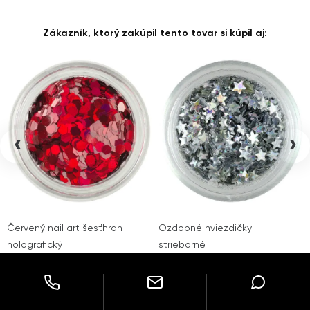
Zákazník, ktorý zakúpil tento tovar si kúpil aj:
‹
›
Červený nail art šesťhran -
Ozdobné hviezdičky -
holografický
strieborné