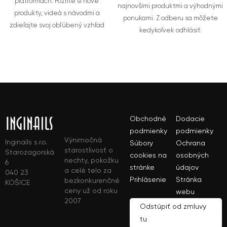
platformách. Pozrite si nové
najnovšími produktmi a výhodnými
produkty, videá s návodmi a
ponukami. Z odberu sa môžete
zdieľajte svoj obľúbený vzhľad
kedykoľvek odhlásiť.
Obchodné
Dodacie
podmienky
podmienky
Výnimočná
Inginails s.r.o.
Súbory
Ochrana
starostlivosť o
Starozagorská
cookies na
osobných
nechty, pokožku
6
stránke
údajov
a celé telo za
040 23
Prihlásenie
Stránka
bezkonkurenčné
KOŠICE
ceny už od roku
webu
2007
Odstúpiť od zmluvy
tu