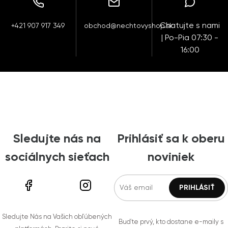
Chatujte s nami
+421 907 917 349
obchod@nechtovyshop.sk
| Po-Pia 07:30 -
16:00
Sledujte nás na
Prihlásiť sa k oberu
sociálnych sieťach
noviniek
Sledujte Nás na Vašich obľúbených
Buďte prvý, kto dostane e-maily s