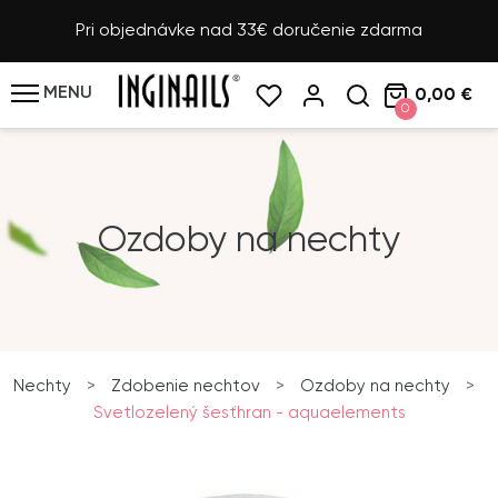
Pri objednávke nad 33€ doručenie zdarma
MENU
0,00 €
0
Ozdoby na nechty
Nechty
>
Zdobenie nechtov
>
Ozdoby na nechty
>
Svetlozelený šesťhran - aquaelements