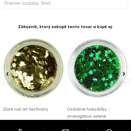
Priemer ozdoby: 3mm
Zákazník, ktorý zakúpil tento tovar si kúpil aj:
‹
›
Zlaté nail art šesťhrany
Ozdobné hviezdičky -
smaragdovo zelené