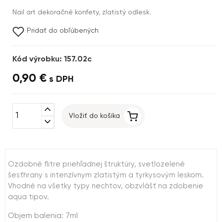
Nail art dekoračné konfety, zlatistý odlesk.
Pridať do obľúbených
Kód výrobku: 157.02c
0,90 €
s DPH
expand_less
Vložiť do košíka
expand_more
Ozdobné flitre priehľadnej štruktúry, svetlozelené
šesťhrany s intenzívnym zlatistým a tyrkysovým leskom.
Vhodné na všetky typy nechtov, obzvlášť na zdobenie
aqua tipov.
Objem balenia: 7ml