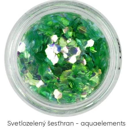
Svetlozelený šesťhran - aquaelements