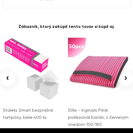
Zákazník, ktorý zakúpil tento tovar si kúpil aj:
‹
›
Staleks Smart bezprašné
50ks - Inginails Pilník
tampóny, biele 400 ks
profesionál banán, s červeným
stredom 100/180