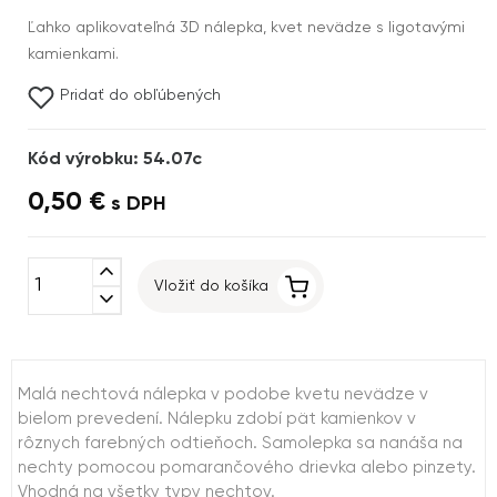
Ľahko aplikovateľná 3D nálepka, kvet nevädze s ligotavými
kamienkami.
Pridať do obľúbených
Kód výrobku: 54.07c
0,50 €
s DPH
expand_less
Vložiť do košíka
expand_more
Malá nechtová nálepka v podobe kvetu nevädze v
bielom prevedení. Nálepku zdobí pät kamienkov v
rôznych farebných odtieňoch. Samolepka sa nanáša na
nechty pomocou pomarančového drievka alebo pinzety.
Vhodná na všetky typy nechtov.