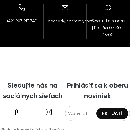
Chatujte s nami
+421 907 917 349
obchod@nechtovyshop.sk
| Po-Pia 07:30 -
16:00
Sledujte nás na
Prihlásiť sa k oberu
sociálnych sieťach
noviniek