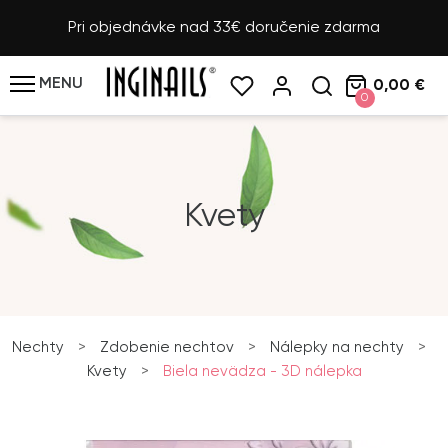
Pri objednávke nad 33€ doručenie zdarma
MENU
0,00 €
0
Kvety
Nechty
>
Zdobenie nechtov
>
Nálepky na nechty
>
Kvety
>
Biela nevädza - 3D nálepka