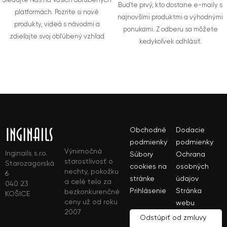
Sledujte Nás na Vašich obľúbených
Buďte prvý, kto dostane e-maily s
platformách. Pozrite si nové
najnovšími produktmi a výhodnými
produkty, videá s návodmi a
ponukami. Z odberu sa môžete
zdieľajte svoj obľúbený vzhľad
kedykoľvek odhlásiť.
Obchodné
Dodacie
podmienky
podmienky
Výnimočná
Inginails s.r.o.
Súbory
Ochrana
starostlivosť o
Starozagorská
cookies na
osobných
nechty, pokožku
6
stránke
údajov
a celé telo za
040 23
Prihlásenie
Stránka
bezkonkurenčné
KOŠICE
ceny už od roku
webu
2007
Odstúpiť od zmluvy