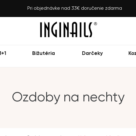
Pri objednávke nad 33€ doručenie zdarma
1+1
Bižutéria
Darčeky
Ko
Ozdoby na nechty