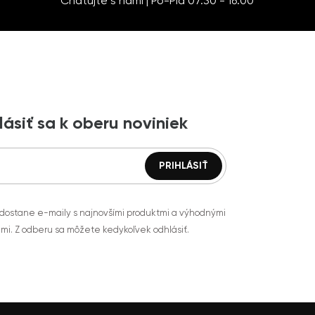
Chatujte s nami | Po-Pia 07:30 - 16:00
lásiť sa k oberu noviniek
 dostane e-maily s najnovšími produktmi a výhodnými
mi. Z odberu sa môžete kedykoľvek odhlásiť.