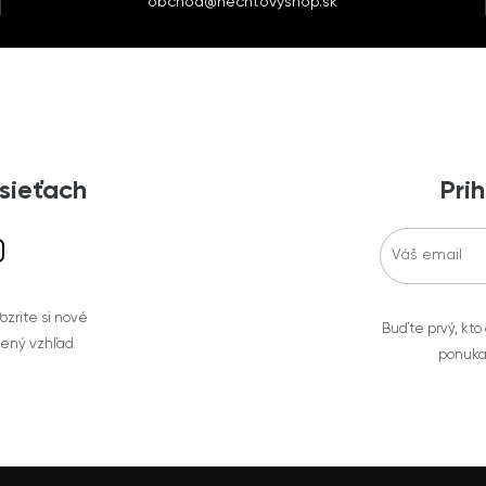
obchod@nechtovyshop.sk
 sieťach
Prih
zrite si nové
Buďte prvý, kto
bený vzhľad
ponuka