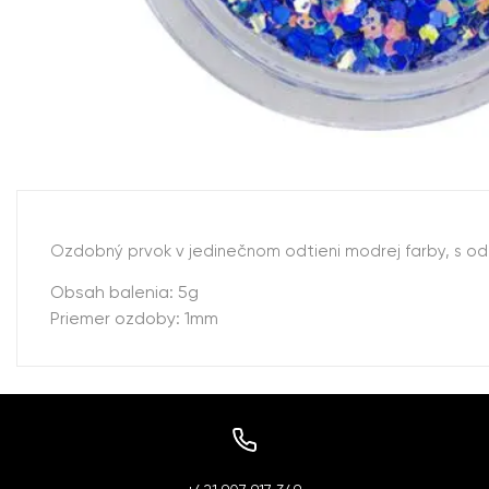
Ozdobný prvok v jedinečnom odtieni modrej farby, s od
Obsah balenia: 5g
Priemer ozdoby: 1mm