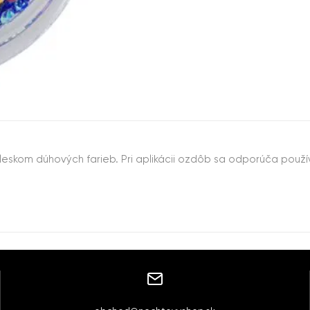
leskom dúhových farieb. Pri aplikácii ozdôb sa odporúča použ