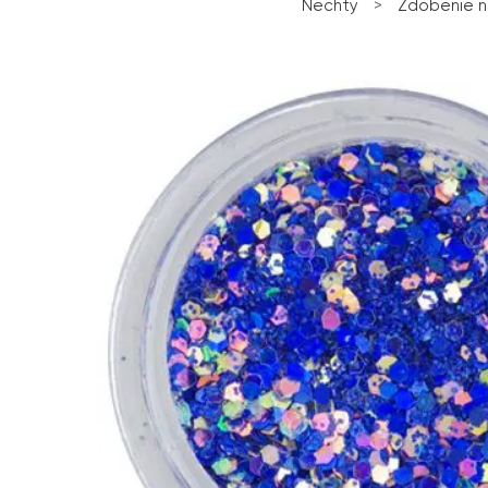
Nechty
>
Zdobenie 