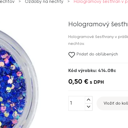
nechtov
>
Ozdoby na nechty
>
Hologramový šesťhran v prá
Hologramový šesťhr
Hologramové šesťhrany v prášku
nechtov.
Pridať do obľúbených
Kód výrobku: 414.08c
0,50 €
s DPH
expand_less
Vložiť do koš
expand_more