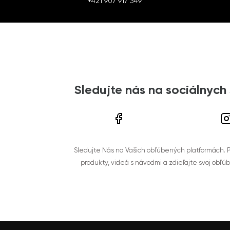
+421 907 917 349
Sledujte nás na sociálnych
Sledujte Nás na Vašich obľúbených platformách. Po
produkty, videá s návodmi a zdieľajte svoj obľú