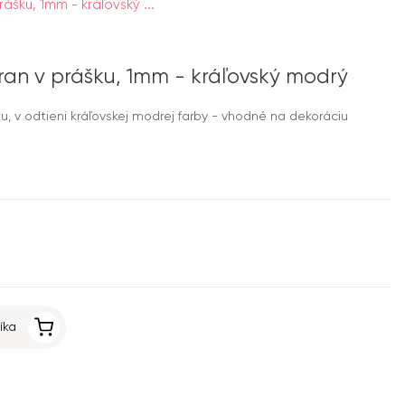
šku, 1mm - kráľovský ...
an v prášku, 1mm - kráľovský modrý
, v odtieni kráľovskej modrej farby - vhodné na dekoráciu
íka