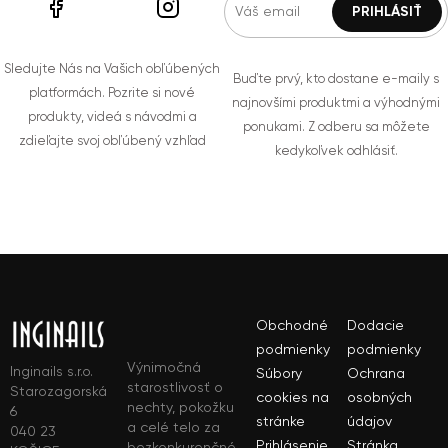
Sledujte Nás na Vašich obľúbených
Buďte prvý, kto dostane e-maily s
platformách. Pozrite si nové
najnovšími produktmi a výhodnými
produkty, videá s návodmi a
ponukami. Z odberu sa môžete
zdieľajte svoj obľúbený vzhľad
kedykoľvek odhlásiť.
Obchodné
Dodacie
podmienky
podmienky
Výnimočná
Inginails s.r.o.
Súbory
Ochrana
starostlivosť o
Starozagorská
cookies na
osobných
nechty, pokožku
6
stránke
údajov
a celé telo za
040 23
Prihlásenie
Stránka