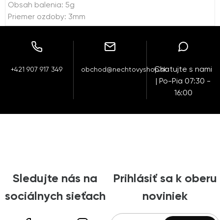
Obsah balenia: 5g
Priemer ozdoby: 3mm
Chatujte s nami
+421 907 917 349
obchod@nechtovyshop.sk
| Po-Pia 07:30 -
16:00
Sledujte nás na
Prihlásiť sa k oberu
sociálnych sieťach
noviniek