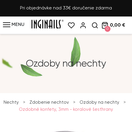
Pri objednávke nad 33€ doručenie zdarma
MENU
0,00 €
0
Ozdoby na nechty
Nechty
>
Zdobenie nechtov
>
Ozdoby na nechty
>
Ozdobné konfety, 3mm - koralové šesťhrany