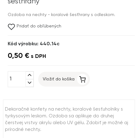
šesťhrany
Ozdoba na nechty - koralové šesťhrany s odleskom.
Pridať do obľúbených
Kód výrobku: 440.14c
0,50 €
s DPH
expand_less
Vložiť do košíka
expand_more
Dekoračné konfety na nechty, koralové šesťuholníky s
tyrkysovým leskom. Ozdoba sa aplikuje do druhej
čerstvej vrstvy akrylu alebo UV gélu. Zdobiť je možné aj
prírodné nechty.