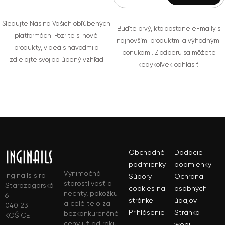
Sledujte Nás na Vašich obľúbených
Buďte prvý, kto dostane e-maily s
platformách. Pozrite si nové
najnovšími produktmi a výhodnými
produkty, videá s návodmi a
ponukami. Z odberu sa môžete
zdieľajte svoj obľúbený vzhľad
kedykoľvek odhlásiť.
Obchodné
Dodacie
podmienky
podmienky
Výnimočná
Inginails s.r.o.
Súbory
Ochrana
starostlivosť o
Starozagorská
cookies na
osobných
nechty, pokožku
6
stránke
údajov
a celé telo za
040 23
Prihlásenie
Stránka
bezkonkurenčné
KOŠICE
ceny už od roku