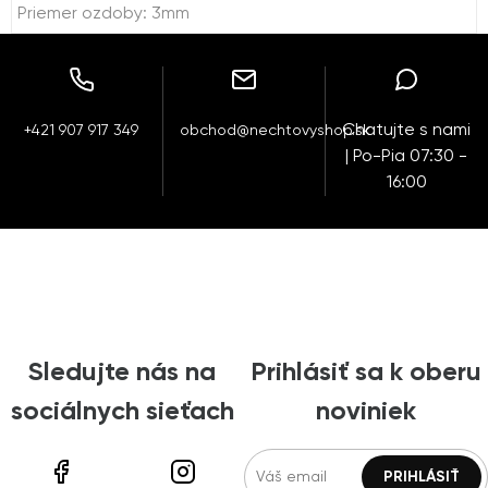
Priemer ozdoby: 3mm
Chatujte s nami
+421 907 917 349
obchod@nechtovyshop.sk
| Po-Pia 07:30 -
16:00
Sledujte nás na
Prihlásiť sa k oberu
sociálnych sieťach
noviniek