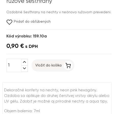
ružové šesťhrany
Ozdobné šesťhrany na nechty v neónovo ružovom prevedení.
Pridať do obľúbených
Kód výrobku: 159.10a
0,90 €
s DPH
expand_less
Vložiť do košíka
expand_more
Dekoračné konfety na nechty, neon pink hexagóny.
Ozdoba sa aplikuje do druhej čerstvej vrstvy akrylu alebo
UV gélu. Zdobiť je možné aj prírodné nechty a aqua tipy.
Objem balenia: 7ml